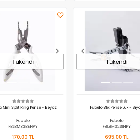
Tükendi
Tükendi
o Mini Split Ring Pense - Beyaz
Fubelo Blix Pense Lüx - Siy
Fubelo
Fubelo
FBLBM33BEHPY
FBLBM32SIHPY
Stokta Yok
Stokta 
170,00 TL
695,00 TL