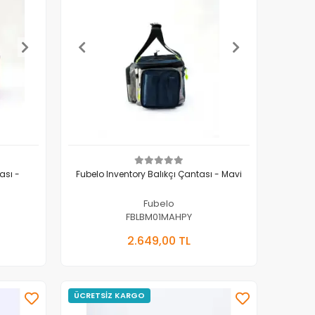
ası -
Fubelo Inventory Balıkçı Çantası - Mavi
Fubelo
FBLBM01MAHPY
kle
Sepete Ekle
2.649,00 TL
Adet
ÜCRETSİZ KARGO