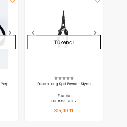
Tükendi
 Yeşil
Fubelo Long Split Pense - Siyah
Fubelo
FBLBM35SIHPY
Yok
Stokta Yok
315,00 TL
Adet