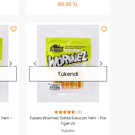
Yok
Stokta Yok
60,00 TL
Adet
Tükendi
(2)
n Yem -
Fubelo Wormiez Sahte Solucan Yem - Fire
Tiger UV
Fubelo