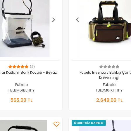
(2)
Flar Katlanır Balık Kovası - Beyaz
Fubelo Inventory Balıkçı Çant
Kahverengi
Fubelo
Fubelo
FBLBM51BEHPY
FBLBM01KHHPY
Sepete Ekle
Sepete E
565,00 TL
2.649,00 TL
Adet
Adet
ÜCRETSİZ KARGO