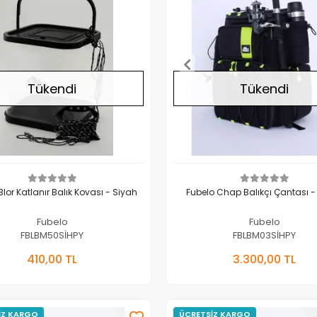
Tükendi
Tükendi
Blor Katlanır Balık Kovası - Siyah
Fubelo
Fubelo
Fubelo
FBLBM50SİHPY
FBLBM03SİHPY
Stokta Yok
Stokta 
410,00 TL
3.300,00 TL
Adet
Adet
İZ KARGO
ÜCRETSİZ KARGO