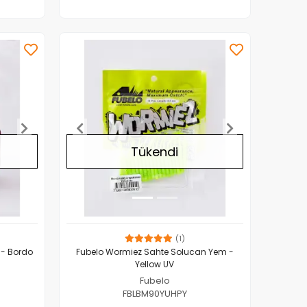
Adet
Tükendi
(1)
 - Bordo
Fubelo Wormiez Sahte Solucan Yem -
Yellow UV
Fubelo
FBLBM90YUHPY