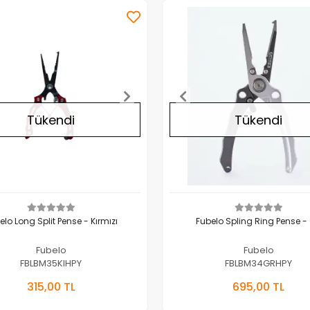
Tükendi
Tükendi
elo Long Split Pense - Kırmızı
Fubelo Spli
Fubelo
Fubelo
FBLBM35KIHPY
FBLBM34GRHPY
Stokta Yok
Stokta 
315,00 TL
695,00 TL
Adet
Adet