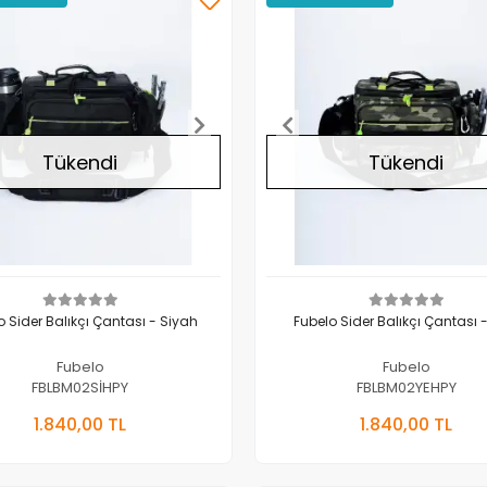
Tükendi
Tükendi
o Sider Balıkçı Çantası - Siyah
Fubelo Sider Balıkçı Çantası -
Fubelo
Fubelo
FBLBM02SİHPY
FBLBM02YEHPY
Stokta Yok
Stokta 
1.840,00 TL
1.840,00 TL
Adet
Adet