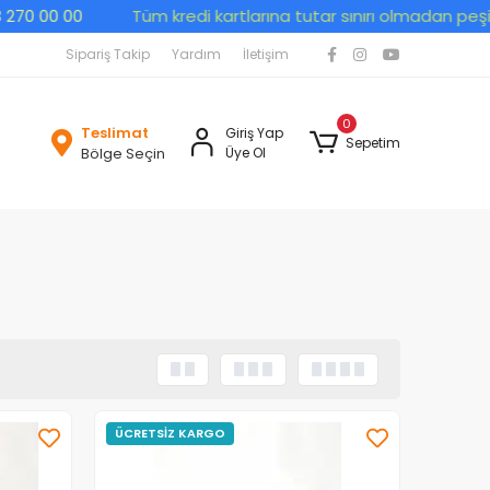
 00
Tüm kredi kartlarına tutar sınırı olmadan peşin fiyatın
Sipariş Takip
Yardım
İletişim
0
Teslimat
Giriş Yap
Sepetim
Bölge Seçin
Üye Ol
ÜCRETSİZ KARGO