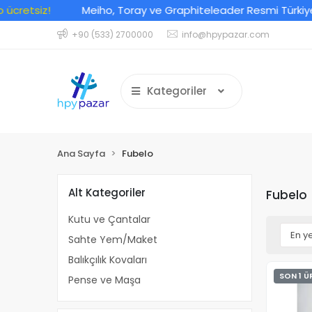
iz!
Meiho, Toray ve Graphiteleader Resmi Türkiye Distri
+90 (533) 2700000
info@hpypazar.com
Kategoriler
Ana Sayfa
Fubelo
Alt Kategoriler
Fubelo
Kutu ve Çantalar
Sahte Yem/Maket
Balıkçılık Kovaları
SON 1 Ü
Pense ve Maşa