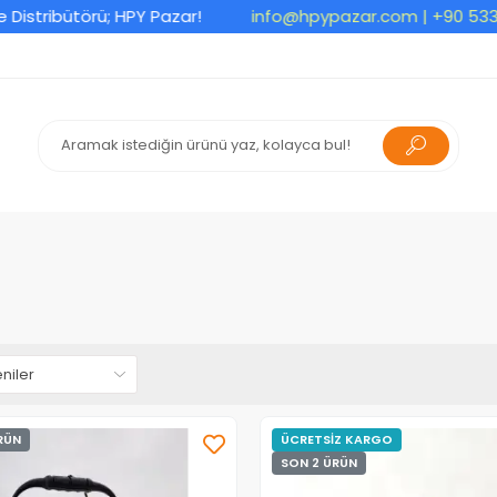
bütörü; HPY Pazar!
info@hpypazar.com
| +90 533 270 00
RÜN
ÜCRETSİZ KARGO
SON 2 ÜRÜN