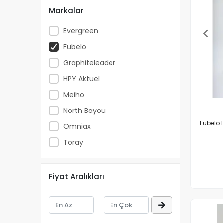
Markalar
Evergreen
Fubelo
Graphiteleader
HPY Aktüel
Meiho
North Bayou
Fubelo 
Omniax
Toray
Fiyat Aralıkları
-