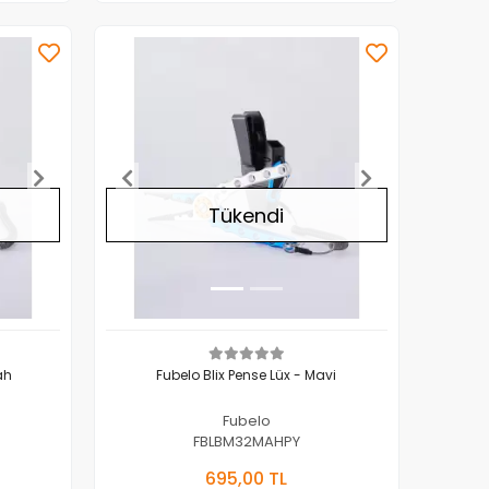
Tükendi
ah
Fubelo Blix Pense Lüx - Mavi
Fubelo
FBLBM32MAHPY
Yok
Stokta Yok
695,00 TL