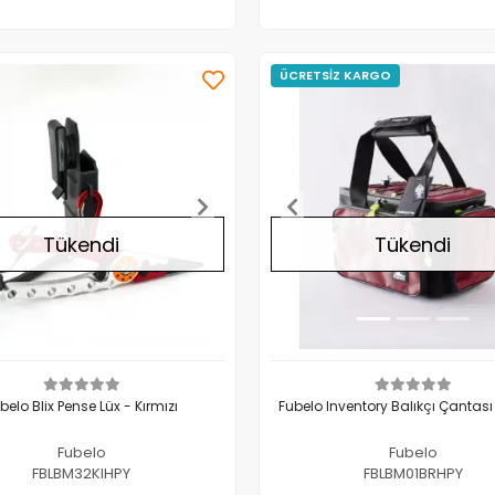
Adet
Adet
ÜCRETSİZ KARGO
Tükendi
Tükendi
belo Blix Pense Lüx - Kırmızı
Fubelo Inventory Balıkçı Çantası
Fubelo
Fubelo
FBLBM32KIHPY
FBLBM01BRHPY