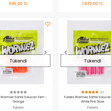
Stokta Yok
Stokta 
695,00 TL
1.833,00 TL
Adet
Adet
Tükendi
Tükendi
(2)
 Wormiez Sahte Solucan Yem -
Fubelo Wormiez Sahte Soluca
Orange
White Pink Glow
Fubelo
Fubelo