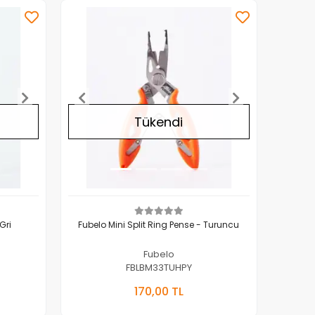
Tükendi
ng Ring Pense - Gri
Fubelo Mini Split Ring Pense - Turuncu
Fubelo
FBLBM33TUHPY
Yok
Stokta Yok
170,00 TL
Adet