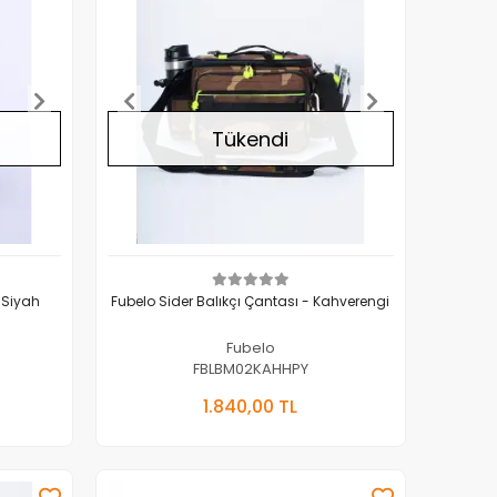
Tükendi
 Chap Balıkçı Çantası - Siyah
Fubelo Sider Balıkçı Çantası - Kahverengi
Fubelo
FBLBM02KAHHPY
Yok
Stokta Yok
1.840,00 TL
Adet