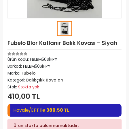
Fubelo Blor Katlanır Balık Kovası - Siyah
Ürün Kodu:
FBLBM50SİHPY
Barkod:
FBLBM50SİHPY
Marka:
Fubelo
Kategori:
Balıkçılık Kovaları
Stok:
Stokta yok
410,00 TL
Havale/EFT ile
389,50 TL
Ürün stokta bulunmamaktadır.