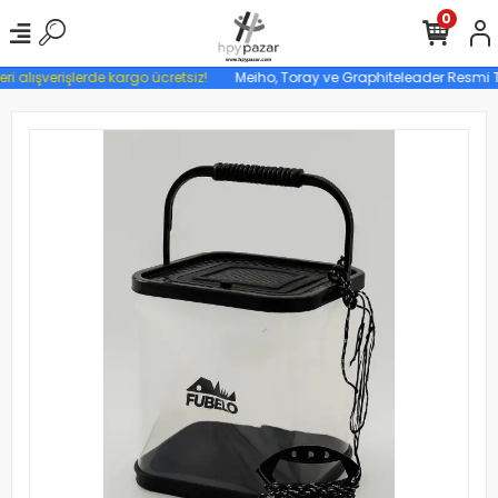
0
ri alışverişlerde kargo ücretsiz!
Meiho, Toray ve Graphiteleader Resmi Tür