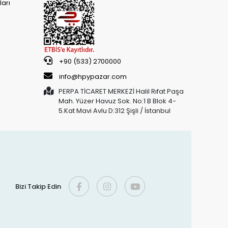
arı
+90 (533) 2700000
info@hpypazar.com
PERPA TİCARET MERKEZİ Halil Rıfat Paşa
Mah. Yüzer Havuz Sok. No:1 B Blok 4-
5.Kat Mavi Avlu D:312 Şişli / İstanbul
Bizi Takip Edin