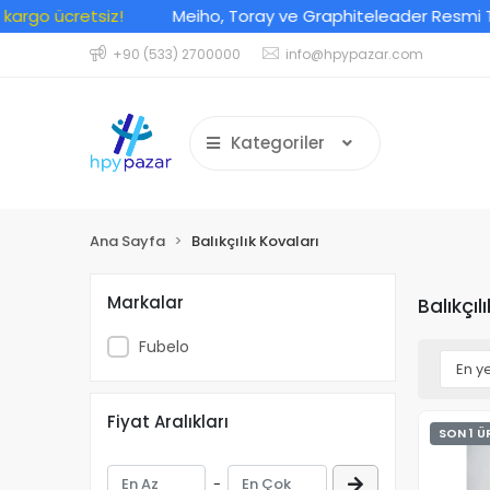
rgo ücretsiz!
Meiho, Toray ve Graphiteleader Resmi Türki
+90 (533) 2700000
info@hpypazar.com
Kategoriler
Ana Sayfa
Balıkçılık Kovaları
Markalar
Balıkçıl
Fubelo
Fiyat Aralıkları
SON 1 Ü
-