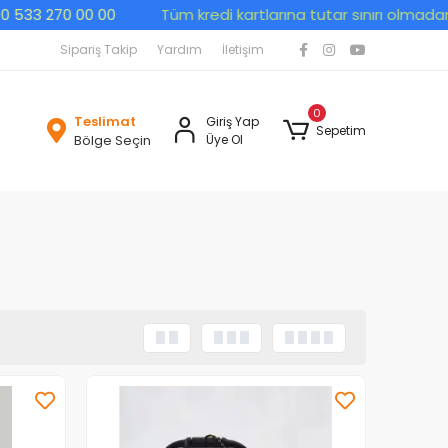
33 270 00 00
Tüm kredi kartlarına tutar sınırı olmadan peş
Sipariş Takip
Yardım
İletişim
0
Teslimat
Giriş Yap
Sepetim
Bölge Seçin
Üye Ol