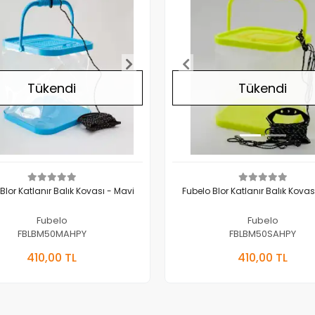
Tükendi
Tükendi
Blor Katlanır Balık Kovası - Mavi
Fubelo Blor Katlanır Balık Kovas
Fubelo
Fubelo
FBLBM50MAHPY
FBLBM50SAHPY
Stokta Yok
Stokta 
410,00 TL
410,00 TL
Adet
Adet