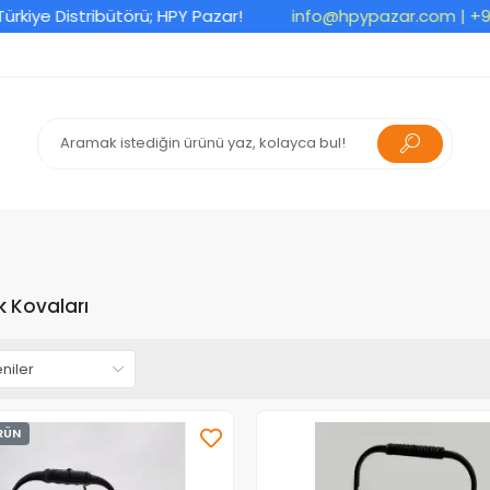
ye Distribütörü; HPY Pazar!
info@hpypazar.com
| +90 5
ık Kovaları
RÜN