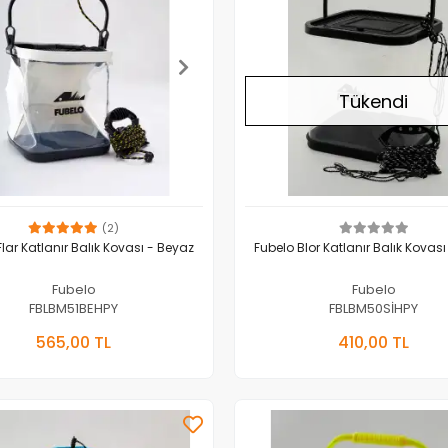
Tükendi
(2)
Flar Katlanır Balık Kovası - Beyaz
Fubelo Blor Katlanır Balık Kovası
Fubelo
Fubelo
FBLBM51BEHPY
FBLBM50SİHPY
Sepete Ekle
Stokta 
565,00 TL
410,00 TL
Adet
Adet