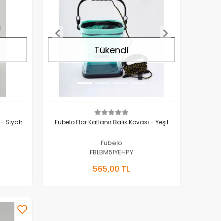
Tükendi
 - Siyah
Fubelo Flar Katlanır Balık Kovası - Yeşil
Fubelo
FBLBM51YEHPY
Yok
Stokta Yok
565,00 TL
Adet