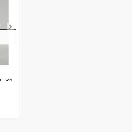
ı - Sarı
Yok