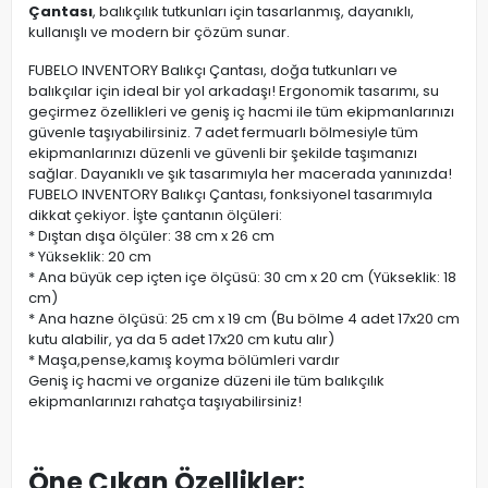
Çantası
, balıkçılık tutkunları için tasarlanmış, dayanıklı,
kullanışlı ve modern bir çözüm sunar.
FUBELO INVENTORY Balıkçı Çantası, doğa tutkunları ve
balıkçılar için ideal bir yol arkadaşı! Ergonomik tasarımı, su
geçirmez özellikleri ve geniş iç hacmi ile tüm ekipmanlarınızı
güvenle taşıyabilirsiniz. 7 adet fermuarlı bölmesiyle tüm
ekipmanlarınızı düzenli ve güvenli bir şekilde taşımanızı
sağlar. Dayanıklı ve şık tasarımıyla her macerada yanınızda!
FUBELO INVENTORY Balıkçı Çantası, fonksiyonel tasarımıyla
dikkat çekiyor. İşte çantanın ölçüleri:
* Dıştan dışa ölçüler: 38 cm x 26 cm
* Yükseklik: 20 cm
* Ana büyük cep içten içe ölçüsü: 30 cm x 20 cm (Yükseklik: 18
cm)
* Ana hazne ölçüsü: 25 cm x 19 cm (Bu bölme 4 adet 17x20 cm
kutu alabilir, ya da 5 adet 17x20 cm kutu alır)
* Maşa,pense,kamış koyma bölümleri vardır
Geniş iç hacmi ve organize düzeni ile tüm balıkçılık
ekipmanlarınızı rahatça taşıyabilirsiniz!
Öne Çıkan Özellikler: