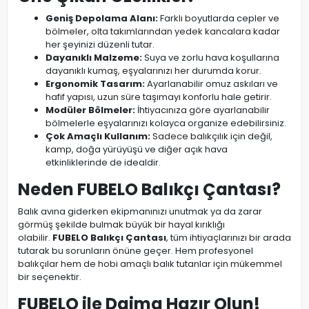
Geniş Depolama Alanı:
Farklı boyutlarda cepler ve
bölmeler, olta takımlarından yedek kancalara kadar
her şeyinizi düzenli tutar.
Dayanıklı Malzeme:
Suya ve zorlu hava koşullarına
dayanıklı kumaş, eşyalarınızı her durumda korur.
Ergonomik Tasarım:
Ayarlanabilir omuz askıları ve
hafif yapısı, uzun süre taşımayı konforlu hale getirir.
Modüler Bölmeler:
İhtiyacınıza göre ayarlanabilir
bölmelerle eşyalarınızı kolayca organize edebilirsiniz.
Çok Amaçlı Kullanım:
Sadece balıkçılık için değil,
kamp, doğa yürüyüşü ve diğer açık hava
etkinliklerinde de idealdir.
Neden FUBELO Balıkçı Çantası?
Balık avına giderken ekipmanınızı unutmak ya da zarar
görmüş şekilde bulmak büyük bir hayal kırıklığı
olabilir.
FUBELO Balıkçı Çantası
, tüm ihtiyaçlarınızı bir arada
tutarak bu sorunların önüne geçer. Hem profesyonel
balıkçılar hem de hobi amaçlı balık tutanlar için mükemmel
bir seçenektir.
FUBELO ile Daima Hazır Olun!