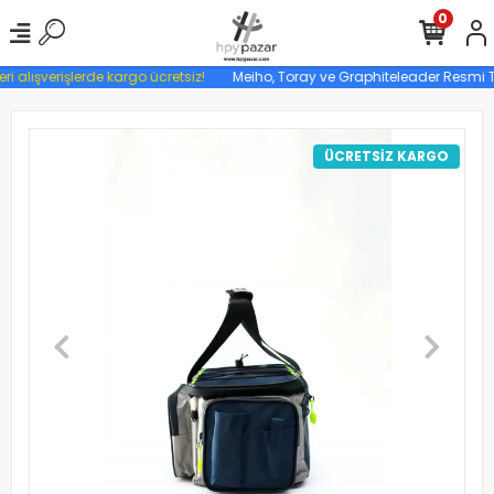
0
ri alışverişlerde kargo ücretsiz!
Meiho, Toray ve Graphiteleader Resmi Tür
ÜCRETSİZ KARGO