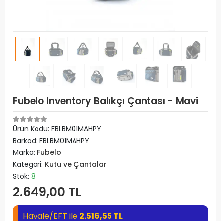
Fubelo Inventory Balıkçı Çantası - Mavi
Ürün Kodu:
FBLBM01MAHPY
Barkod:
FBLBM01MAHPY
Marka:
Fubelo
Kategori:
Kutu ve Çantalar
Stok:
8
2.649,00 TL
Havale/EFT ile
2.516,55 TL