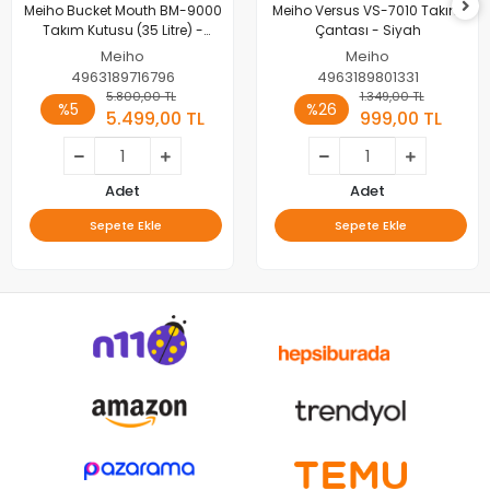
Meiho Bucket Mouth BM-9000
Meiho Versus VS-7010 Takım
Takım Kutusu (35 Litre) -
Çantası - Siyah
Siyah
Meiho
Meiho
4963189716796
4963189801331
5.800,00 TL
1.349,00 TL
%5
%26
5.499,00 TL
999,00 TL
Adet
Adet
Sepete Ekle
Sepete Ekle