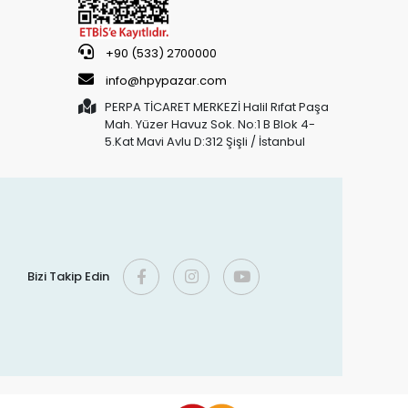
+90 (533) 2700000
info@hpypazar.com
PERPA TİCARET MERKEZİ Halil Rıfat Paşa
Mah. Yüzer Havuz Sok. No:1 B Blok 4-
5.Kat Mavi Avlu D:312 Şişli / İstanbul
Bizi Takip Edin