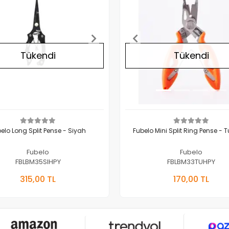
Tükendi
Tükendi
elo Long Split Pense - Siyah
Fubelo Mini Split Ring Pense - 
Fubelo
Fubelo
FBLBM35SIHPY
FBLBM33TUHPY
Stokta Yok
Stokta 
315,00 TL
170,00 TL
Adet
Adet