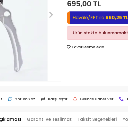
695,00 TL
Havale/EFT ile
660,25 T
Ürün stokta bulunmamakt
Favorilerime ekle
Et
Yorum Yaz
Karşılaştır
Gelince Haber Ver
çıklaması
Garanti ve Teslimat
Taksit Seçenekleri
Yo