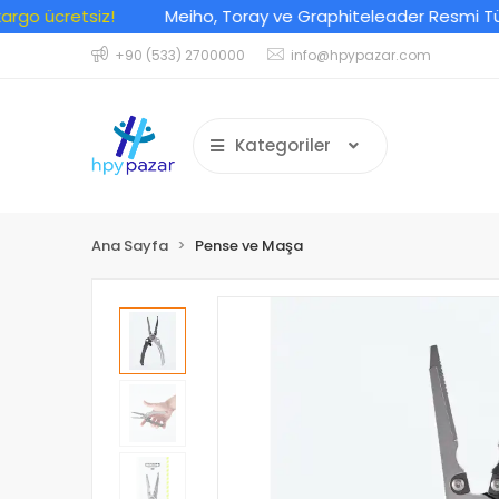
 ücretsiz!
Meiho, Toray ve Graphiteleader Resmi Türkiye 
+90 (533) 2700000
info@hpypazar.com
Kategoriler
Ana Sayfa
Pense ve Maşa