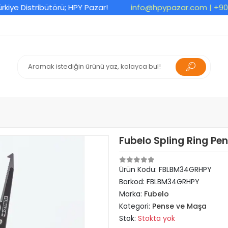
Distribütörü; HPY Pazar!
info@hpypazar.com
| +90 533
Fubelo Spling Ring Pen
Ürün Kodu:
FBLBM34GRHPY
Barkod:
FBLBM34GRHPY
Marka:
Fubelo
Kategori:
Pense ve Maşa
Stok:
Stokta yok