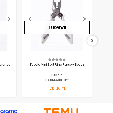
Tükendi
Turuncu
Fubelo Mini Split Ring Pense - Beyaz
F
Fubelo
FBLBM33BEHPY
Yok
Stokta Yok
170,00 TL
Adet