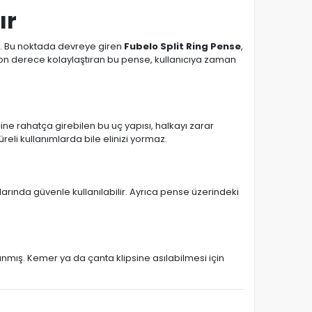
ır
ır. Bu noktada devreye giren
Fubelo Split Ring Pense
,
ni son derece kolaylaştıran bu pense, kullanıcıya zaman
ine rahatça girebilen bu uç yapısı, halkayı zarar
li kullanımlarda bile elinizi yormaz.
larında güvenle kullanılabilir. Ayrıca pense üzerindeki
nmış. Kemer ya da çanta klipsine asılabilmesi için