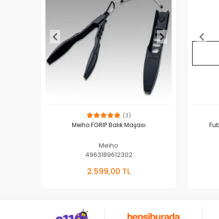
(3)
Meiho FGRIP Balık Maşası
Fub
Meiho
4963189612302
Sepete Ekle
2.599,00 TL
Adet