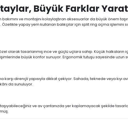
taylar, Büyük Farklar Yarat
rın bakımını ve montajını kolaylaştıran aksesuarlar da büyük önem taş
cı. Özellikle yapay yem kullanan balıkçılar için split ring açma işlemi
 özel olarak tasarlanmış ince ve güçlü uçlara sahip. Küçük halkaların iç
mlerinde büyük konfor sunuyor. Ergonomik tutuşu sayesinde uzun süre
na karşı dirençli yapısıyla dikkat çekiyor. Sahada, teknede veya kıyı av
kânı da sunuluyor.
 taşıyabileceğiniz ve av çantanızda yer kaplamayacak şekilde tasarla
lmüş.