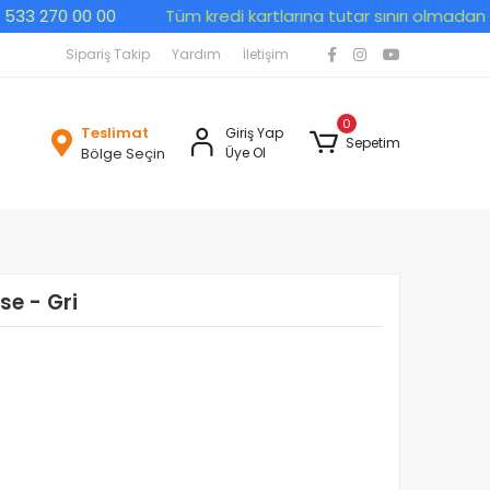
 270 00 00
Tüm kredi kartlarına tutar sınırı olmadan peşin 
Sipariş Takip
Yardım
İletişim
0
Teslimat
Giriş Yap
Sepetim
Bölge Seçin
Üye Ol
se - Gri