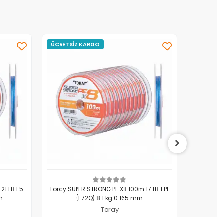
ÜCRETSİZ KARGO
ÜCRET
1 LB 1.5
Toray SUPER STRONG PE X8 100m 17 LB 1 PE
Toray S
m
(F72Q) 8.1 kg 0.165 mm
Toray