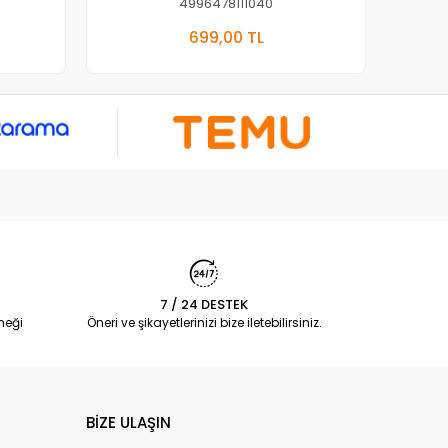
4996478111040
kle
Sepete Ekle
699,00 TL
Adet
7 / 24 DESTEK
neği
Öneri ve şikayetlerinizi bize iletebilirsiniz.
BİZE ULAŞIN