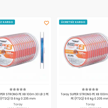
İZ KARGO
ÜCRETSİZ KARGO
PER STRONG PE X8 100m 30 LB 2 PE
Toray SUPER STRONG PE X8 100m 2
(F72Q) 13.6 kg 0.235 mm
PE (F72Q) 9.6 kg 0.205 m
Toray
Toray