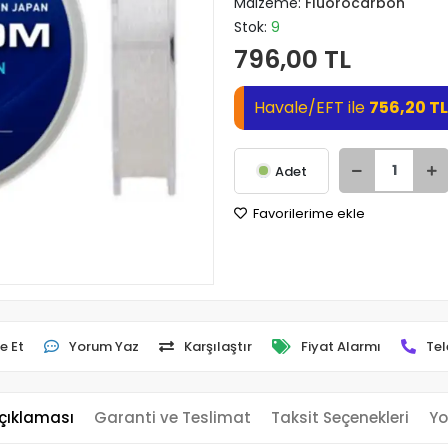
Malzeme:
Fluorocarbon
Stok:
9
796,00 TL
Havale/EFT ile
756,20 TL
Adet
Favorilerime ekle
e Et
Yorum Yaz
Karşılaştır
Fiyat Alarmı
Tel
çıklaması
Garanti ve Teslimat
Taksit Seçenekleri
Yo