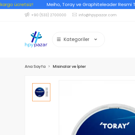
go ücretsiz!
Meiho, Toray ve Graphiteleader Resmi Türkiy
+90 (533) 2700000
info@hpypazar.com
Kategoriler
Ana Sayfa
Misinalar ve İpler