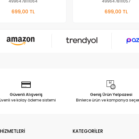
4996478111064
4996478111057
Sepete Ekle
Sepete E
699,00 TL
699,00 TL
Adet
Adet
Güvenli Alışveriş
Geniş Ürün Yelpazesi
üvenli ve kolay ödeme sistemi
Binlerce ürün ve kampanya seçe
HİZMETLERİ
KATEGORİLER