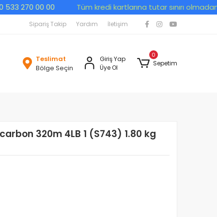
3 270 00 00
Tüm kredi kartlarına tutar sınırı olmadan peşin
Sipariş Takip
Yardım
İletişim
0
Teslimat
Giriş Yap
Sepetim
Bölge Seçin
Üye Ol
carbon 320m 4LB 1 (S743) 1.80 kg