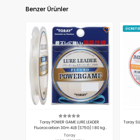
Benzer Ürünler
ÜCRETS
Toray POWER GAME LURE LEADER
Toray SU
Fluorocarbon 30m 4LB (S75G) 1.80 kg
0.148 mm
Toray