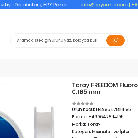
e Distribütörü; HPY Pazar!
info@hpypazar.com
| +90 53
Toray FREEDOM Fluoro
0.165 mm
Ürün Kodu:
H4996478114195
Barkod:
H4996478114195
Marka:
Toray
Kategori:
Misinalar ve İpler