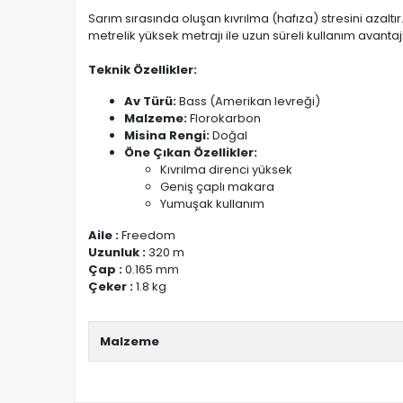
Sarım sırasında oluşan kıvrılma (hafıza) stresini azal
metrelik yüksek metrajı ile uzun süreli kullanım avantaj
Teknik Özellikler:
Av Türü:
Bass (Amerikan levreği)
Malzeme:
Florokarbon
Misina Rengi:
Doğal
Öne Çıkan Özellikler:
Kıvrılma direnci yüksek
Geniş çaplı makara
Yumuşak kullanım
Aile :
Freedom
Uzunluk :
320 m
Çap :
0.165 mm
Çeker :
1.8 kg
Malzeme