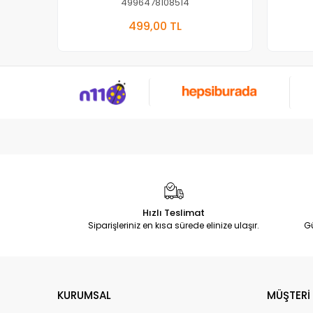
4996478108514
Sepete Ekle
499,00 TL
Adet
Hızlı Teslimat
Siparişleriniz en kısa sürede elinize ulaşır.
G
KURUMSAL
MÜŞTERİ 