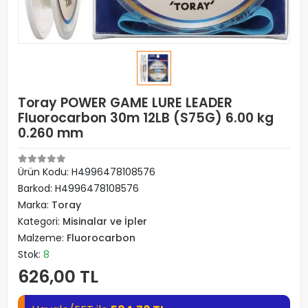
Toray POWER GAME LURE LEADER
Fluorocarbon 30m 12LB (S75G) 6.00 kg
0.260 mm
Ürün Kodu:
H4996478108576
Barkod:
H4996478108576
Marka:
Toray
Kategori:
Misinalar ve İpler
Malzeme:
Fluorocarbon
Stok:
8
626,00 TL