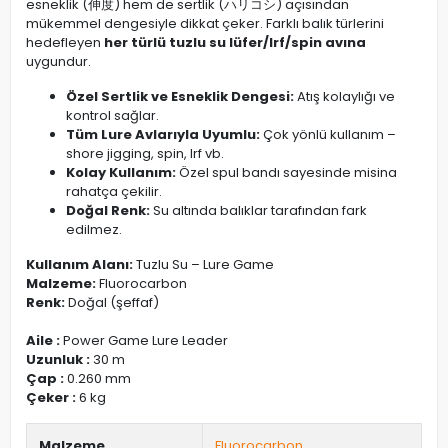
esneklik (伸度) hem de sertlik (ハリコシ) açısından
mükemmel dengesiyle dikkat çeker. Farklı balık türlerini
hedefleyen
her türlü tuzlu su lüfer/lrf/spin avına
uygundur.
Özel Sertlik ve Esneklik Dengesi:
Atış kolaylığı ve
kontrol sağlar.
Tüm Lure Avlarıyla Uyumlu:
Çok yönlü kullanım –
shore jigging, spin, lrf vb.
Kolay Kullanım:
Özel spul bandı sayesinde misina
rahatça çekilir.
Doğal Renk:
Su altında balıklar tarafından fark
edilmez.
Kullanım Alanı:
Tuzlu Su – Lure Game
Malzeme:
Fluorocarbon
Renk:
Doğal (şeffaf)
Aile :
Power Game Lure Leader
Uzunluk :
30 m
Çap :
0.260 mm
Çeker :
6 kg
Malzeme
Fluorocarbon