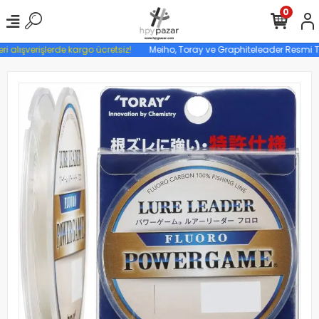
0
ri alışverişlerde kargo ücretsiz!
Meiho, Toray ve Graphiteleader Resmi Tür