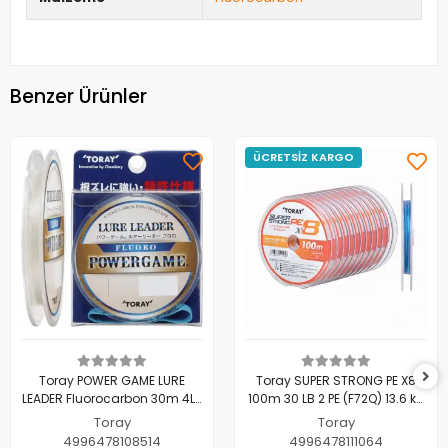
Benzer Ürünler
ÜCRETSİZ KARGO
Toray POWER GAME LURE
Toray SUPER STRONG PE X8
LEADER Fluorocarbon 30m 4LB
100m 30 LB 2 PE (F72Q) 13.6 kg
(S75G) 1.80 kg 0.148 mm
0.235 mm
Toray
Toray
4996478108514
4996478111064