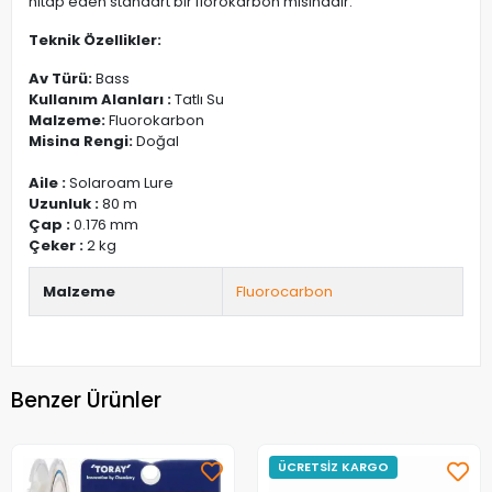
hitap eden standart bir florokarbon misinadır.
Teknik Özellikler:
Av Türü:
Bass
Kullanım Alanları :
Tatlı Su
Malzeme:
Fluorokarbon
Misina Rengi:
Doğal
Aile :
Solaroam Lure
Uzunluk :
80 m
Çap :
0.176 mm
Çeker :
2 kg
Malzeme
Fluorocarbon
Benzer Ürünler
ÜCRETSİZ KARGO