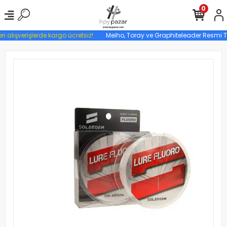
0
ri alışverişlerde kargo ücretsiz!
Meiho, Toray ve Graphiteleader Resmi Tür