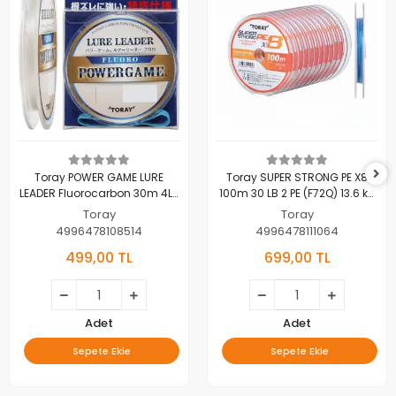
Toray POWER GAME LURE
Toray SUPER STRONG PE X8
LEADER Fluorocarbon 30m 4LB
100m 30 LB 2 PE (F72Q) 13.6 kg
(S75G) 1.80 kg 0.148 mm
0.235 mm
Toray
Toray
4996478108514
4996478111064
499,00 TL
699,00 TL
Adet
Adet
Sepete Ekle
Sepete Ekle