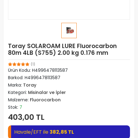
Toray SOLAROAM LURE Fluorocarbon
80m 4LB (S755) 2.00 kg 0.176 mm
(1)
Ürün Kodu:
H4996478113587
Barkod:
H4996478113587
Marka:
Toray
Kategori:
Misinalar ve İpler
Malzeme:
Fluorocarbon
Stok:
7
403,00 TL
Havale/EFT ile
382,85 TL