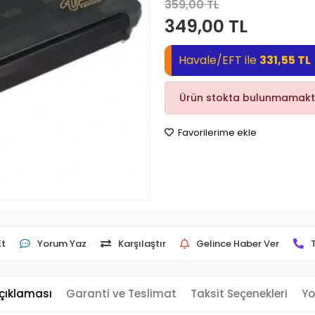
359,00 TL
349,00 TL
Havale/EFT ile
331,55 TL
Ürün stokta bulunmamakt
Favorilerime ekle
Et
Yorum Yaz
Karşılaştır
Gelince Haber Ver
çıklaması
Garanti ve Teslimat
Taksit Seçenekleri
Yo