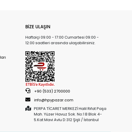
BİZE ULAŞIN
Haftaiçi 09:00 - 17:00 Cumartesi 09:00 -
12:00 saatleri arasında ulaşabilirsiniz.
arı
+90 (533) 2700000
info@hpypazar.com
PERPA TİCARET MERKEZİ Halil Rıfat Paşa
Mah. Yüzer Havuz Sok. No:1 B Blok 4-
5.Kat Mavi Avlu D:312 Şişli / İstanbul