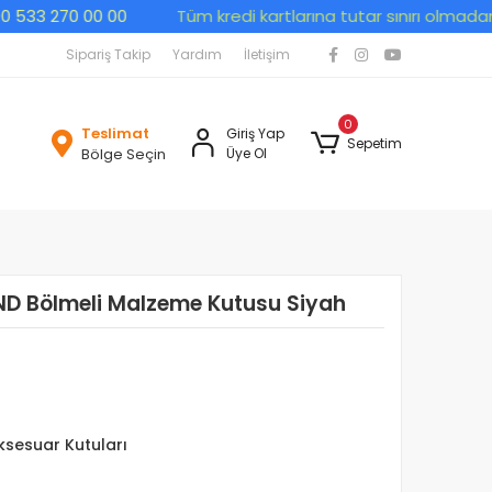
3 270 00 00
Tüm kredi kartlarına tutar sınırı olmadan peşin
Sipariş Takip
Yardım
İletişim
0
Teslimat
Giriş Yap
Sepetim
Bölge Seçin
Üye Ol
D Bölmeli Malzeme Kutusu Siyah
sesuar Kutuları