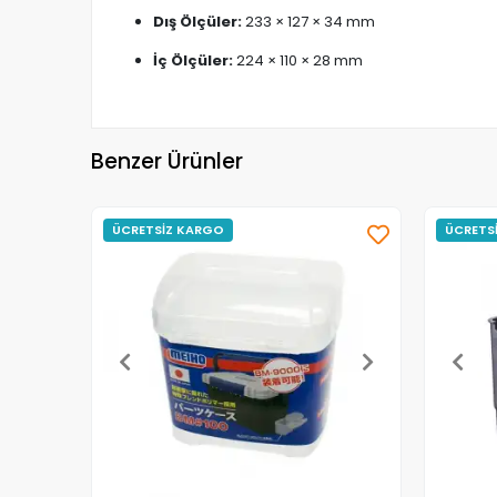
Dış Ölçüler:
233 × 127 × 34 mm
İç Ölçüler:
224 × 110 × 28 mm
Benzer Ürünler
ÜCRETSİZ KARGO
ÜCRETS