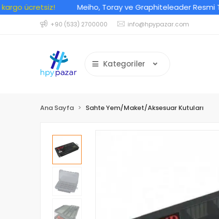
go ücretsiz!
Meiho, Toray ve Graphiteleader Resmi Türkiy
+90 (533) 2700000
info@hpypazar.com
Kategoriler
Ana Sayfa
Sahte Yem/Maket/Aksesuar Kutuları