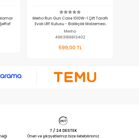
alamar
Meiho Run Gun Case 1010W-1 Çift Taraflı
Meiho F
Şeffaf
Evalı LRF Kutusu - Balıkçılık Malzemesi
Organizer -Kırmızı
Meiho
4963189813402
kle
Sepete Ekle
599,00 TL
Adet
7 / 24 DESTEK
neği
Öneri ve şikayetlerinizi bize iletebilirsiniz.