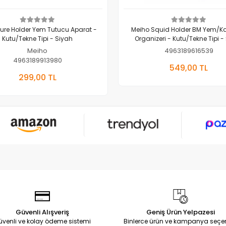
Lure Holder Yem Tutucu Aparat -
Meiho Squid Holder BM Yem/K
Kutu/Tekne Tipi - Siyah
Organizeri - Kutu/Tekne Tipi - 
Meiho
4963189616539
4963189913980
Sepete E
549,00 TL
Sepete Ekle
299,00 TL
Adet
Adet
Güvenli Alışveriş
Geniş Ürün Yelpazesi
üvenli ve kolay ödeme sistemi
Binlerce ürün ve kampanya seçe