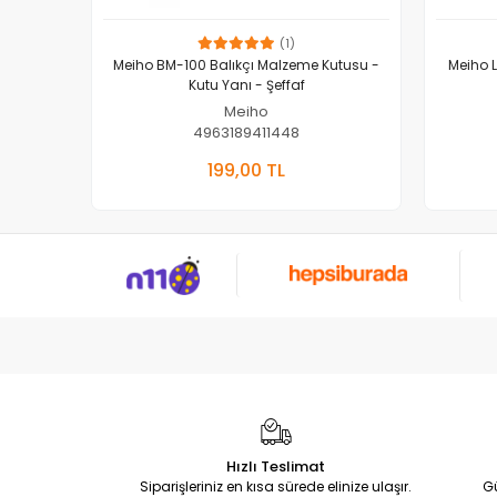
(1)
Meiho BM-100 Balıkçı Malzeme Kutusu -
Meiho 
Kutu Yanı - Şeffaf
Meiho
4963189411448
Sepete Ekle
199,00 TL
Adet
Hızlı Teslimat
Siparişleriniz en kısa sürede elinize ulaşır.
G