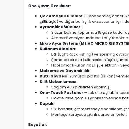
Öne Çıkan Özellikler:
Çok Amaçlı Kullanım:
Silikon yemler, döner-kaşı
çiftli, üçlü) ve diğer balıkçılık aksesuarları için id
Ayrılabilir Bölücüler:
3 uzun bölme, toplamda 15 göze kadar ayrı
Alternatif versiyonunda ise 1 büyük bölme 6 
Mikro Ayar Sistemi (MEIHO MICRO RIB SYSTE
Kullanım Alanları:
LRF (Light Rock Fishing) ve spinning avcıları
Şamandıralı olta kullanıcıları küçük şama
Hobi amaçlı kullanım: El işi, elektronik ve
Malzeme ve Dayanıklılık:
Kutu Gövdesi:
Yumuşak plastik (silikon) yemle
Kilit Mekanizması:
Sağlam ABS plastikten yapılmış.
One-Touch Fastener
— tek elle açılabilir tasa
Gövde içine gömülü yapısı sayesinde kazar
Kapak:
Sıkı kapanır, çift menteşeyle sabitlenmiştir
Menteşe koruyucu çıkıntı darbeleri önler.
Boyutlar: