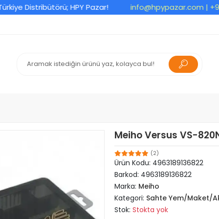
e Distribütörü; HPY Pazar!
info@hpypazar.com
| +90 53
Meiho Versus VS-820N
(2)
Ürün Kodu:
4963189136822
Barkod:
4963189136822
Marka:
Meiho
Kategori:
Sahte Yem/Maket/Ak
Stok:
Stokta yok