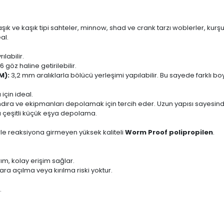
k ve kaşık tipi sahteler, minnow, shad ve crank tarzı woblerler, kurşun ve
eal.
labilir.
göz haline getirilebilir.
M):
3,2 mm aralıklarla bölücü yerleşimi yapılabilir. Bu sayede farklı boy
 için ideal.
ndıra ve ekipmanları depolamak için tercih eder. Uzun yapısı sayesin
ya çeşitli küçük eşya depolama.
rle reaksiyona girmeyen yüksek kaliteli
Worm Proof polipropilen
.
rım, kolay erişim sağlar.
a açılma veya kırılma riski yoktur.
.