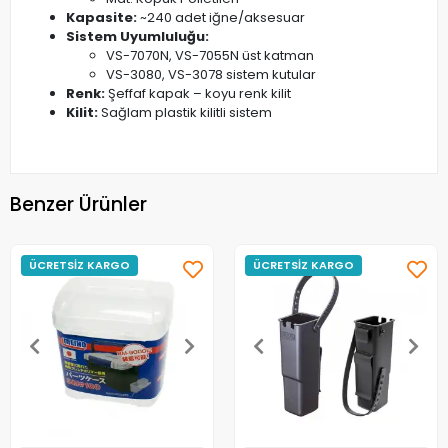
Kapasite:
~240 adet iğne/aksesuar
Sistem Uyumluluğu:
VS-7070N, VS-7055N üst katman
VS-3080, VS-3078 sistem kutular
Renk:
Şeffaf kapak – koyu renk kilit
Kilit:
Sağlam plastik kilitli sistem
Benzer Ürünler
ÜCRETSİZ KARGO
ÜCRETSİZ KARGO