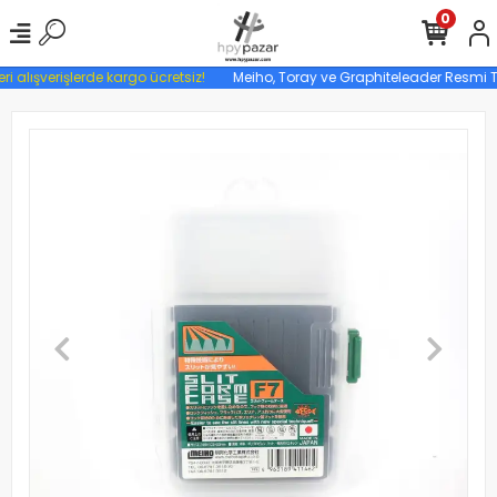
0
ri alışverişlerde kargo ücretsiz!
Meiho, Toray ve Graphiteleader Resmi Tür