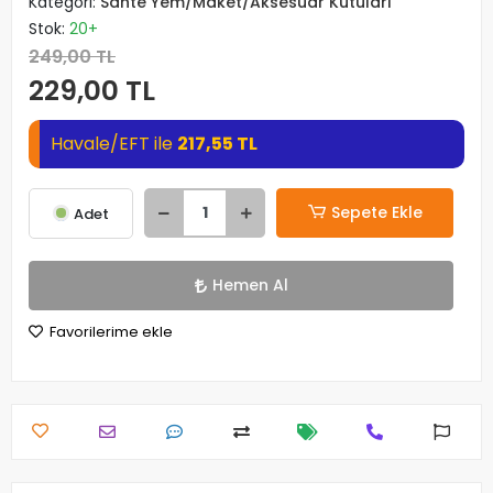
Kategori:
Sahte Yem/Maket/Aksesuar Kutuları
Stok:
20+
249,00 TL
229,00 TL
Havale/EFT ile
217,55 TL
Sepete Ekle
Adet
Hemen Al
Favorilerime ekle