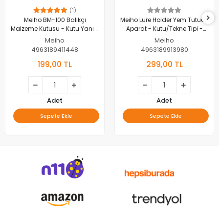
(1)
Meiho BM-100 Balıkçı
Meiho Lure Holder Yem Tutucu
Malzeme Kutusu - Kutu Yanı -
Aparat - Kutu/Tekne Tipi -
Şeffaf
Siyah
Meiho
Meiho
4963189411448
4963189913980
199,00 TL
299,00 TL
Adet
Adet
Sepete Ekle
Sepete Ekle