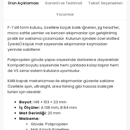
Ürün Açıklaması
Garanti ve Teslimat
Taksit Seçenekleri
Yorumlar
F-7 slit form kutusu, özellikle küçük balık iğneleri, jig head’ler,
micro sahte yemler ve benzeri ekipmanlar için geliştirilmiş
pratik bir saklama çözümüdür. Kutunun içindeki özel slotted
(yarıklı) köpük mat sayesinde ekipmanlar kaymadan
yerinde sabitlenir.
Polipropilen gövde yapısı sayesinde darbelere dayanıklıdır.
Kompakt boyutu sayesinde hem çantada kolay taşınır hem
de VS serisi sistem kutulara uyumludur.
Kilitli kapak mekanizması ile ekipmanlar güvenle saklanır.
Özellikle spin, ultralight, area fishing gibi hassas balıkçılık
türleri için idealdir.
Boyut:
146 × 103 × 23 mm
İç Ölçüler:
A:138 mm, B:84 mm
Mat Derinliği:
20 mm
Malzeme:
Gövde: Polipropilen
Mat: Köpük Polietilen