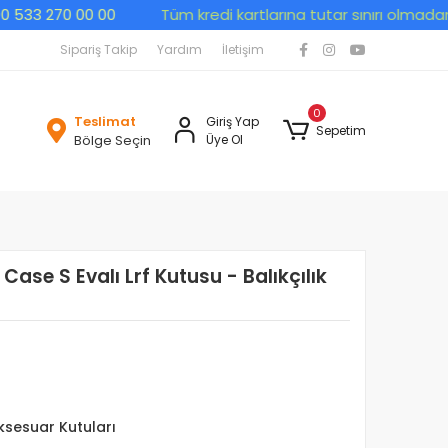
3 270 00 00
Tüm kredi kartlarına tutar sınırı olmadan peşi
Sipariş Takip
Yardım
İletişim
0
Teslimat
Giriş Yap
Sepetim
Bölge Seçin
Üye Ol
Case S Evalı Lrf Kutusu - Balıkçılık
sesuar Kutuları