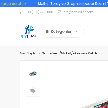
go ücretsiz!
Meiho, Toray ve Graphiteleader Resmi Türkiy
+90 (533) 2700000
info@hpypazar.com
Kategoriler
Ana Sayfa
Sahte Yem/Maket/Aksesuar Kutuları