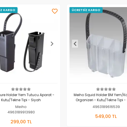
İZ KARGO
ÜCRETSİZ KARGO
Lure Holder Yem Tutucu Aparat -
Meiho Squid Holder BM Yem/K
Kutu/Tekne Tipi - Siyah
Organizeri - Kutu/Tekne Tipi - 
Meiho
4963189616539
4963189913980
Sepete E
549,00 TL
Sepete Ekle
299,00 TL
Adet