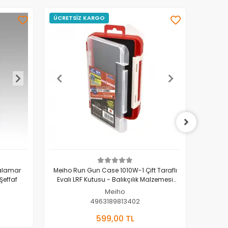
ÜCRETSİZ KARGO
ÜCRET
alamar
Meiho Run Gun Case 1010W-1 Çift Taraflı
Meiho F
Şeffaf
Evalı LRF Kutusu - Balıkçılık Malzemesi
Organizer -Kırmızı
Meiho
4963189813402
kle
Sepete Ekle
599,00 TL