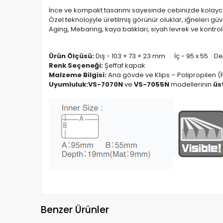
İnce ve kompakt tasarımı sayesinde cebinizde kolayca 
Özel teknolojiyle üretilmiş görünür oluklar, iğneleri güv
Aging, Mebaring, kaya balıkları, siyah levrek ve kontro
Ürün Ölçüsü:
Dış - 103 × 73 × 23 mm İç - 95 x 55 Der
Renk Seçeneği:
Şeffaf kapak
Malzeme Bilgisi:
Ana gövde ve Klips – Polipropilen (P
Uyumluluk:
VS-7070N
ve
VS-7055N
modellerinin
üs
Benzer Ürünler