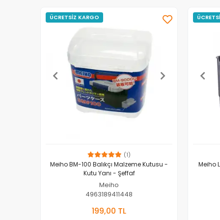
ÜCRETSİZ KARGO
ÜCRETS
(1)
Meiho BM-100 Balıkçı Malzeme Kutusu -
Meiho 
Kutu Yanı - Şeffaf
Meiho
4963189411448
Sepete Ekle
199,00 TL