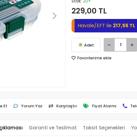
Stok:
20+
229,00 TL
Havale/EFT ile
217,55 TL
Adet
Favorilerime ekle
e Et
Yorum Yaz
Karşılaştır
Fiyat Alarmı
Tel
çıklaması
Garanti ve Teslimat
Taksit Seçenekleri
Yo