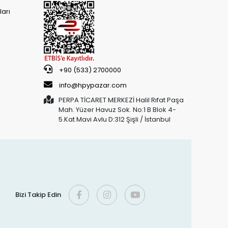
arı
+90 (533) 2700000
info@hpypazar.com
PERPA TİCARET MERKEZİ Halil Rıfat Paşa
Mah. Yüzer Havuz Sok. No:1 B Blok 4-
5.Kat Mavi Avlu D:312 Şişli / İstanbul
Bizi Takip Edin