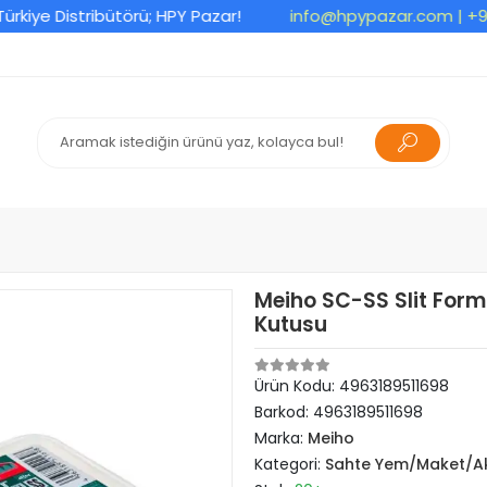
e Distribütörü; HPY Pazar!
info@hpypazar.com
| +90 53
Meiho SC-SS Slit Form 
Kutusu
Ürün Kodu:
4963189511698
Barkod:
4963189511698
Marka:
Meiho
Kategori:
Sahte Yem/Maket/Ak