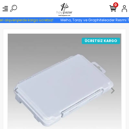
0
ri alışverişlerde kargo ücretsiz!
Meiho, Toray ve Graphiteleader Resmi Tür
ÜCRETSİZ KARGO