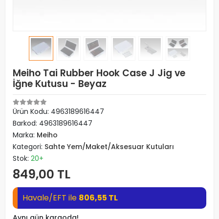
Meiho Tai Rubber Hook Case J Jig ve
İğne Kutusu - Beyaz
Ürün Kodu:
4963189616447
Barkod:
4963189616447
Marka:
Meiho
Kategori:
Sahte Yem/Maket/Aksesuar Kutuları
Stok:
20+
849,00 TL
Havale/EFT ile
806,55 TL
Aynı gün kargoda!