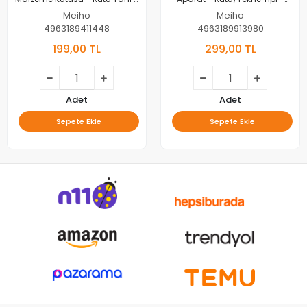
Şeffaf
Siyah
Meiho
Meiho
4963189411448
4963189913980
199,00 TL
299,00 TL
Adet
Adet
Sepete Ekle
Sepete Ekle