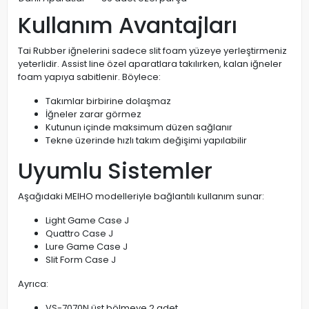
Kullanım Avantajları
Tai Rubber iğnelerini sadece slit foam yüzeye yerleştirmeniz
yeterlidir. Assist line özel aparatlara takılırken, kalan iğneler
foam yapıya sabitlenir. Böylece:
Takımlar birbirine dolaşmaz
İğneler zarar görmez
Kutunun içinde maksimum düzen sağlanır
Tekne üzerinde hızlı takım değişimi yapılabilir
Uyumlu Sistemler
Aşağıdaki MEIHO modelleriyle bağlantılı kullanım sunar:
Light Game Case J
Quattro Case J
Lure Game Case J
Slit Form Case J
Ayrıca:
VS-7070N üst bölmeye 2 adet