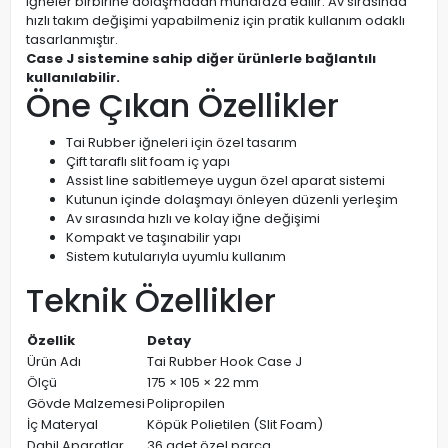
iğneler birbirine dolaşmadan muhafaza edilir. Av sırasında
hızlı takım değişimi yapabilmeniz için pratik kullanım odaklı
tasarlanmıştır.
Case J sistemine sahip diğer ürünlerle bağlantılı
kullanılabilir.
Öne Çıkan Özellikler
Tai Rubber iğneleri için özel tasarım
Çift taraflı slit foam iç yapı
Assist line sabitlemeye uygun özel aparat sistemi
Kutunun içinde dolaşmayı önleyen düzenli yerleşim
Av sırasında hızlı ve kolay iğne değişimi
Kompakt ve taşınabilir yapı
Sistem kutularıyla uyumlu kullanım
Teknik Özellikler
Özellik
Detay
Ürün Adı
Tai Rubber Hook Case J
Ölçü
175 × 105 × 22 mm
Gövde Malzemesi
Polipropilen
İç Materyal
Köpük Polietilen (Slit Foam)
Dahil Aparatlar
36 adet özel parça