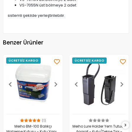
VS-7055N üst bölmeye 2 adet
sistemli şekilde yerleştirilebilir.
Benzer Ürünler
ÜCRETSİZ KARGO
ÜCRETSİZ KARGO
(1)
Meiho BM-100 Balıkçı
Meiho Lure Holder Yem Tutucu
Malzeme Kutusu - Kutu Yanı -
Aparat - Kutu/Tekne Tipi -