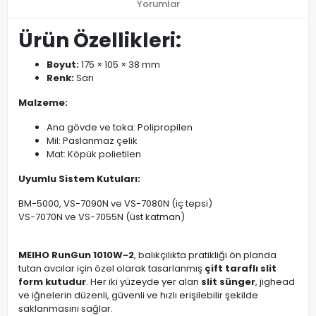
Yorumlar
Ürün Özellikleri:
Boyut:
175 × 105 × 38 mm
Renk:
Sarı
Malzeme:
Ana gövde ve toka: Polipropilen
Mil: Paslanmaz çelik
Mat: Köpük polietilen
Uyumlu Sistem Kutuları:
BM-5000, VS-7090N ve VS-7080N (iç tepsi)
VS-7070N ve VS-7055N (üst katman)
MEIHO RunGun 1010W-2
, balıkçılıkta pratikliği ön planda
tutan avcılar için özel olarak tasarlanmış
çift taraflı slit
form kutudur
. Her iki yüzeyde yer alan
slit sünger
, jighead
ve iğnelerin düzenli, güvenli ve hızlı erişilebilir şekilde
saklanmasını sağlar.