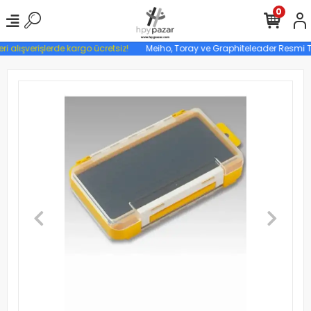
0
ri alışverişlerde kargo ücretsiz!
Meiho, Toray ve Graphiteleader Resmi Tür