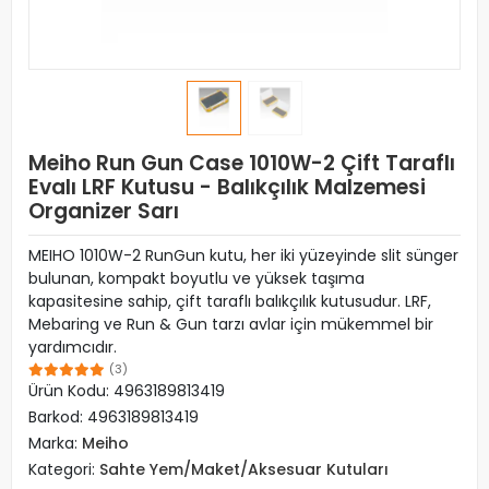
Meiho Run Gun Case 1010W-2 Çift Taraflı
Evalı LRF Kutusu - Balıkçılık Malzemesi
Organizer Sarı
MEIHO 1010W-2 RunGun kutu, her iki yüzeyinde slit sünger
bulunan, kompakt boyutlu ve yüksek taşıma
kapasitesine sahip, çift taraflı balıkçılık kutusudur. LRF,
Mebaring ve Run & Gun tarzı avlar için mükemmel bir
yardımcıdır.
(3)
Ürün Kodu:
4963189813419
Barkod:
4963189813419
Marka:
Meiho
Kategori:
Sahte Yem/Maket/Aksesuar Kutuları