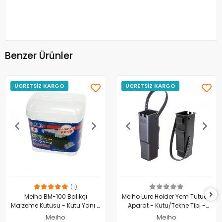
Benzer Ürünler
ÜCRETSİZ KARGO
ÜCRETSİZ KARGO
(1)
Meiho BM-100 Balıkçı
Meiho Lure Holder Yem Tutucu
Malzeme Kutusu - Kutu Yanı -
Aparat - Kutu/Tekne Tipi -
Şeffaf
Siyah
Meiho
Meiho