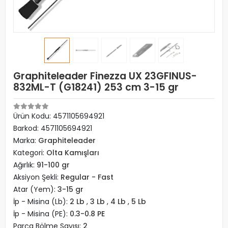
Graphiteleader Finezza UX 23GFINUS-
832ML-T (G18241) 253 cm 3-15 gr
Ürün Kodu:
4571105694921
Barkod:
4571105694921
Marka:
Graphiteleader
Kategori:
Olta Kamışları
Ağırlık:
91-100 gr
Aksiyon Şekli:
Regular - Fast
Atar (Yem):
3-15 gr
İp - Misina (Lb):
2 Lb
,
3 Lb
,
4 Lb
,
5 Lb
İp - Misina (PE):
0.3-0.8 PE
Parça Bölme Sayısı:
2