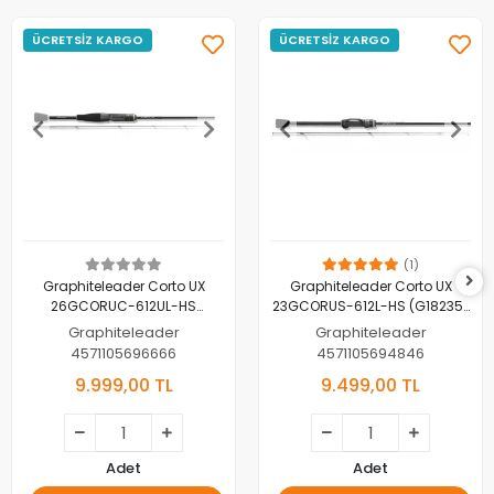
ÜCRETSİZ KARGO
ÜCRETSİZ KARGO
(1)
Graphiteleader Corto UX
Graphiteleader Corto UX
26GCORUC-612UL-HS
23GCORUS-612L-HS (G18235)
(G18279) 185 cm 0.5-3 gr
186 cm 0.3-4 gr Ajing LRF
Graphiteleader
Graphiteleader
Ajing LRF (2026 Model)
4571105696666
4571105694846
9.999,00 TL
9.499,00 TL
Adet
Adet