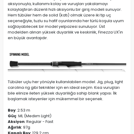
aksiyonuyla, kullanımı kolay ve vuruşları yakalamayı
kolaylaştıran düzenli hızlı aksiyonlu bir giriş modeli sunuyor.
Hem tübüler hem de solid (katı) olmak üzere iki tip uç
seçeneğiyle, tuzlu su hafif oyunlarında her türlü koşula uyum
sağlayabilecek bir model yelpazesi sunuluyor. Üst
modelden alınan yüksek duyarlılık ve keskinlik, Finezza UX'in
en büyük avantajıdır.
Tübüler uçlu her yönüyle kullanılabilen model. Jig, plug, light
carolina rig gibi teknikler için en ideal seçim. Kısa vuruşları
bile elinize ileten yüksek duyarlılığa sahip blank yapısı. İlk
başlamak isteyenler için mükemmel bir seçenek.
Boy
: 2.53 m
Güç
: ML (Mediım Light)
Aksiyon
: Regular - Fast
Ağırlık
: 97g
Kapalı Boy
: 129.2 cm