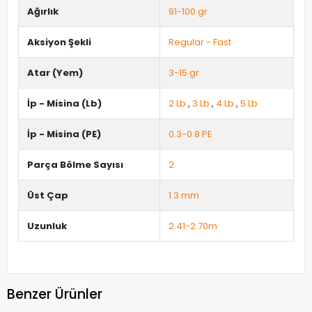
Ağırlık
91-100 gr
Aksiyon Şekli
Regular - Fast
Atar (Yem)
3-15 gr
İp - Misina (Lb)
2 Lb
,
3 Lb
,
4 Lb
,
5 Lb
İp - Misina (PE)
0.3-0.8 PE
Parça Bölme Sayısı
2
Üst Çap
1.3 mm
Uzunluk
2.41-2.70m
Benzer Ürünler