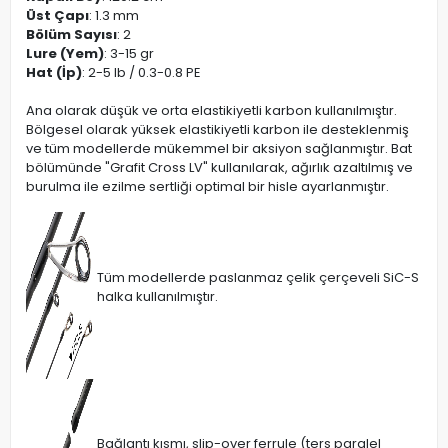
Üst Çapı
: 1.3 mm
Bölüm Sayısı
: 2
Lure (Yem)
: 3-15 gr
Hat (İp)
: 2-5 lb / 0.3-0.8 PE
Ana olarak düşük ve orta elastikiyetli karbon kullanılmıştır.
Bölgesel olarak yüksek elastikiyetli karbon ile desteklenmiş
ve tüm modellerde mükemmel bir aksiyon sağlanmıştır. Bat
bölümünde "Grafit Cross LV" kullanılarak, ağırlık azaltılmış ve
burulma ile ezilme sertliği optimal bir hisle ayarlanmıştır.
Tüm modellerde paslanmaz çelik çerçeveli SiC-S
halka kullanılmıştır.
Bağlantı kısmı, slip-over ferrule (ters paralel