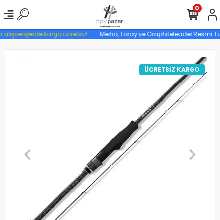
0
 alışverişlerde kargo ücretsiz!
Meiho, Toray ve Graphiteleader Resmi Türki
ÜCRETSİZ KARGO