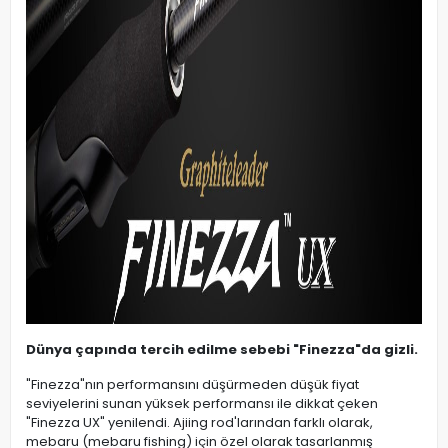
Dünya çapında tercih edilme sebebi "Finezza"da gizli.
"Finezza"nın performansını düşürmeden düşük fiyat
seviyelerini sunan yüksek performansı ile dikkat çeken
"Finezza UX" yenilendi. Ajiing rod'larından farklı olarak,
mebaru (mebaru fishing) için özel olarak tasarlanmış