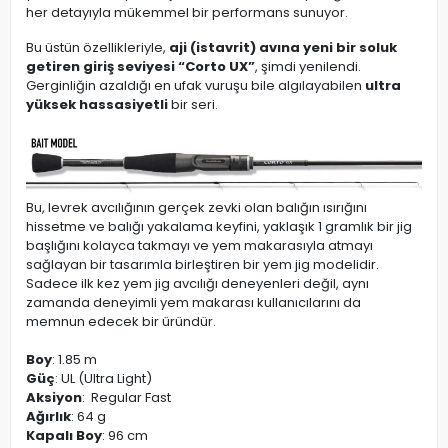
her detayıyla mükemmel bir performans sunuyor.
Bu üstün özellikleriyle,
aji (istavrit) avına yeni bir soluk
getiren giriş seviyesi “Corto UX”
, şimdi yenilendi.
Gerginliğin azaldığı en ufak vuruşu bile algılayabilen
ultra
yüksek hassasiyetli
bir seri.
Bu, levrek avcılığının gerçek zevki olan balığın ısırığını
hissetme ve balığı yakalama keyfini, yaklaşık 1 gramlık bir jig
başlığını kolayca takmayı ve yem makarasıyla atmayı
sağlayan bir tasarımla birleştiren bir yem jig modelidir.
Sadece ilk kez yem jig avcılığı deneyenleri değil, aynı
zamanda deneyimli yem makarası kullanıcılarını da
memnun edecek bir üründür.
Boy
: 1.85 m
Güç
: UL (Ultra Light)
Aksiyon
: Regular Fast
Ağırlık
: 64 g
Kapalı Boy
: 96 cm