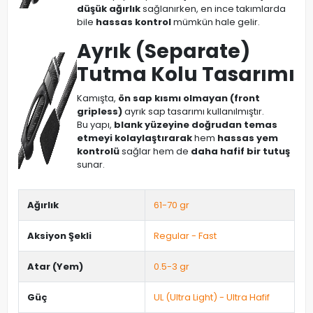
düşük ağırlık
sağlanırken, en ince takımlarda
bile
hassas kontrol
mümkün hale gelir.
Ayrık (Separate)
Tutma Kolu Tasarımı
Kamışta,
ön sap kısmı olmayan (front
gripless)
ayrık sap tasarımı kullanılmıştır.
Bu yapı,
blank yüzeyine doğrudan temas
etmeyi kolaylaştırarak
hem
hassas yem
kontrolü
sağlar hem de
daha hafif bir tutuş
sunar.
Ağırlık
61-70 gr
Aksiyon Şekli
Regular - Fast
Atar (Yem)
0.5-3 gr
Güç
UL (Ultra Light) - Ultra Hafif