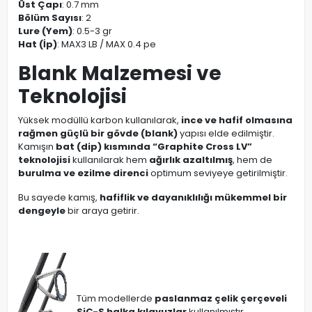
Üst Çapı
: 0.7 mm
Bölüm Sayısı
: 2
Lure (Yem)
: 0.5-3 gr
Hat (İp)
: MAX3 LB / MAX 0.4 pe
Blank Malzemesi ve
Teknolojisi
Yüksek modüllü karbon kullanılarak,
ince ve hafif olmasına
rağmen güçlü bir gövde (blank)
yapısı elde edilmiştir.
Kamışın
bat (dip) kısmında “Graphite Cross LV”
teknolojisi
kullanılarak hem
ağırlık azaltılmış
, hem de
burulma ve ezilme direnci
optimum seviyeye getirilmiştir.
Bu sayede kamış,
hafiflik ve dayanıklılığı mükemmel bir
dengeyle
bir araya getirir.
Tüm modellerde
paslanmaz çelik çerçeveli
SiC-S halka kılavuzlar
kullanılmıştır.