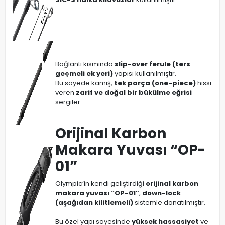
Bağlantı kısmında
slip-over ferule (ters
geçmeli ek yeri)
yapısı kullanılmıştır.
Bu sayede kamış,
tek parça (one-piece)
hissi
veren
zarif ve doğal bir bükülme eğrisi
sergiler.
Orijinal Karbon
Makara Yuvası “OP-
01”
Olympic’in kendi geliştirdiği
orijinal karbon
makara yuvası “OP-01”
,
down-lock
(aşağıdan kilitlemeli)
sistemle donatılmıştır.
Bu özel yapı sayesinde
yüksek hassasiyet
ve