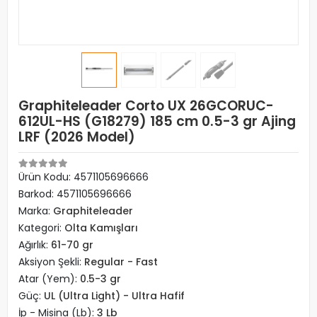
Graphiteleader Corto UX 26GCORUC-
612UL-HS (G18279) 185 cm 0.5-3 gr Ajing
LRF (2026 Model)
Ürün Kodu:
4571105696666
Barkod:
4571105696666
Marka:
Graphiteleader
Kategori:
Olta Kamışları
Ağırlık:
61-70 gr
Aksiyon Şekli:
Regular - Fast
Atar (Yem):
0.5-3 gr
Güç:
UL (Ultra Light) - Ultra Hafif
İp - Misina (Lb):
3 Lb