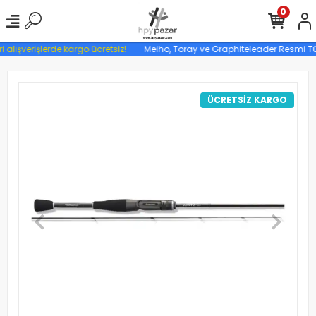
0
 alışverişlerde kargo ücretsiz!
Meiho, Toray ve Graphiteleader Resmi Türk
ÜCRETSİZ KARGO