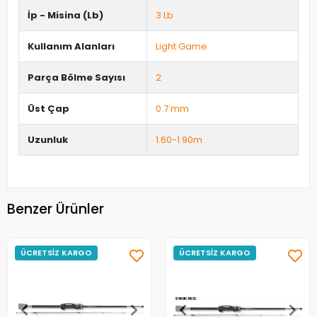
İp - Misina (Lb)
3 Lb
Kullanım Alanları
Light Game
Parça Bölme Sayısı
2
Üst Çap
0.7 mm
Uzunluk
1.60-1.90m
Benzer Ürünler
ÜCRETSİZ KARGO
ÜCRETSİZ KARGO