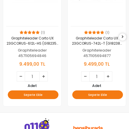
(1)
(1)
Graphiteleader Corto UX
Graphiteleader Corto UX
23GCORUS-612L-HS (G18235)
23GCORUS-742L-T (G18238)
186 cm 0.3-4 gr Ajing LRF
224 cm 0.8-10 gr Ajing LRF
Graphiteleader
Graphiteleader
4571105694846
4571105694877
9.499,00 TL
9.499,00 TL
Adet
Adet
Sepete Ekle
Sepete Ekle