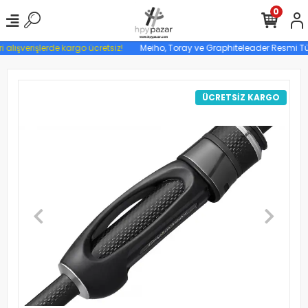
0
 alışverişlerde kargo ücretsiz!
Meiho, Toray ve Graphiteleader Resmi Türki
ÜCRETSİZ KARGO