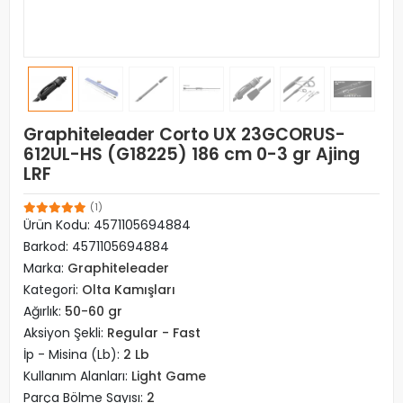
Graphiteleader Corto UX 23GCORUS-
612UL-HS (G18225) 186 cm 0-3 gr Ajing
LRF
(1)
Ürün Kodu:
4571105694884
Barkod:
4571105694884
Marka:
Graphiteleader
Kategori:
Olta Kamışları
Ağırlık:
50-60 gr
Aksiyon Şekli:
Regular - Fast
İp - Misina (Lb):
2 Lb
Kullanım Alanları:
Light Game
Parça Bölme Sayısı:
2