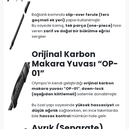
Bağlantı kısmında
slip-over ferule (ters
geçmeli ek yeri)
yapısı kullanılmıştır.
Bu sayede kamış,
tek parça (one-piece)
hissi
veren
zarif ve doğal bir bükülme eğrisi
sergiler.
Orijinal Karbon
Makara Yuvası “OP-
01”
Olympic’in kendi geliştirdiği
orijinal karbon
makara yuvası “OP-01”
,
down-lock
(aşağıdan kilitlemeli)
sistemle donatılmıştır.
Bu özel yapı sayesinde
yüksek hassasiyet
ve
düşük ağırlık
sağlanırken, en ince takımlarda
bile
hassas kontrol
mümkün hale gelir.
Ayrık (Separate)