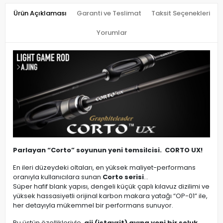
Ürün Açıklaması
Garanti ve Teslimat
Taksit Seçenekleri
Yorumlar
Parlayan “Corto” soyunun yeni temsilcisi. CORTO UX!
En ileri düzeydeki oltaları, en yüksek maliyet-performans
oranıyla kullanıcılara sunan
Corto serisi
…
Süper hafif blank yapısı, dengeli küçük çaplı kılavuz dizilimi ve
yüksek hassasiyetli orijinal karbon makara yatağı “OP-01” ile,
her detayıyla mükemmel bir performans sunuyor.
Bu üstün özellikleriyle,
aji (istavrit) avına yeni bir soluk