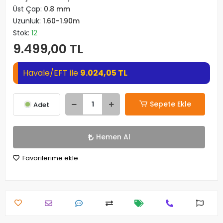
Üst Çap:
0.8 mm
Uzunluk:
1.60-1.90m
Stok:
12
9.499,00 TL
Havale/EFT ile
9.024,05 TL
Sepete Ekle
Adet
Hemen Al
Favorilerime ekle