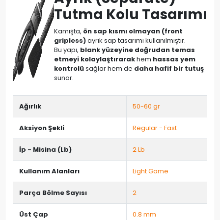
Tutma Kolu Tasarımı
Kamışta,
ön sap kısmı olmayan (front
gripless)
ayrık sap tasarımı kullanılmıştır.
Bu yapı,
blank yüzeyine doğrudan temas
etmeyi kolaylaştırarak
hem
hassas yem
kontrolü
sağlar hem de
daha hafif bir tutuş
sunar.
Ağırlık
50-60 gr
Aksiyon Şekli
Regular - Fast
İp - Misina (Lb)
2 Lb
Kullanım Alanları
Light Game
Parça Bölme Sayısı
2
Üst Çap
0.8 mm