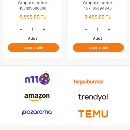
(G18279) 185 cm 0.5-3 gr
186 cm 0.3-4 gr Ajing LRF
Graphiteleader
Graphiteleader
Ajing LRF (2026 Model)
4571105696666
4571105694846
9.999,00 TL
9.499,00 TL
Adet
Adet
Sepete Ekle
Sepete Ekle