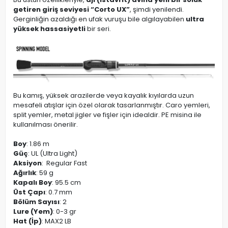
getiren giriş seviyesi “Corto UX”
, şimdi yenilendi.
Gerginliğin azaldığı en ufak vuruşu bile algılayabilen
ultra
yüksek hassasiyetli
bir seri.
Bu kamış, yüksek arazilerde veya kayalık kıyılarda uzun
mesafeli atışlar için özel olarak tasarlanmıştır. Caro yemleri,
split yemler, metal jigler ve fişler için idealdir. PE misina ile
kullanılması önerilir.
Boy
: 1.86 m
Güç
: UL (Ultra Light)
Aksiyon
: Regular Fast
Ağırlık
: 59 g
Kapalı Boy
: 95.5 cm
Üst Çapı
: 0.7 mm
Bölüm Sayısı
: 2
Lure (Yem)
: 0-3 gr
Hat (İp)
: MAX2 LB