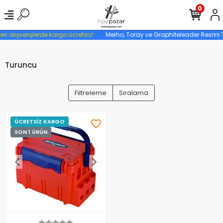
0
eri alışverişlerde kargo ücretsiz!
Meiho, Toray ve Graphiteleader Resmi Tü
Turuncu
Filtreleme
Sıralama
ÜCRETSİZ KARGO
SON 1 ÜRÜN