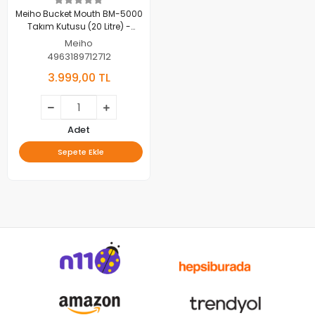
Meiho Bucket Mouth BM-5000
Takım Kutusu (20 Litre) -
Turuncu
Meiho
4963189712712
3.999,00 TL
Adet
Sepete Ekle