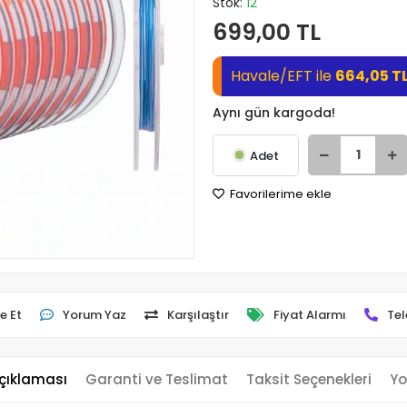
Stok:
12
699,00 TL
Havale/EFT ile
664,05 T
Aynı gün kargoda!
Adet
Favorilerime ekle
e Et
Yorum Yaz
Karşılaştır
Fiyat Alarmı
Tel
çıklaması
Garanti ve Teslimat
Taksit Seçenekleri
Yo