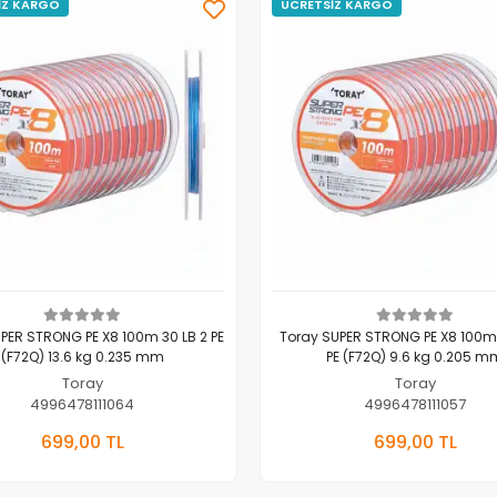
İZ KARGO
ÜCRETSİZ KARGO
PER STRONG PE X8 100m 30 LB 2 PE
Toray SUPER STRONG PE X8 100m 2
(F72Q) 13.6 kg 0.235 mm
PE (F72Q) 9.6 kg 0.205 m
Toray
Toray
4996478111064
4996478111057
Sepete Ekle
Sepete E
699,00 TL
699,00 TL
Adet
Adet