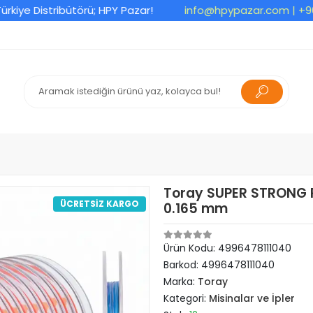
e Distribütörü; HPY Pazar!
info@hpypazar.com
| +90 53
Toray SUPER STRONG PE
ÜCRETSİZ KARGO
0.165 mm
Ürün Kodu:
4996478111040
Barkod:
4996478111040
Marka:
Toray
Kategori:
Misinalar ve İpler