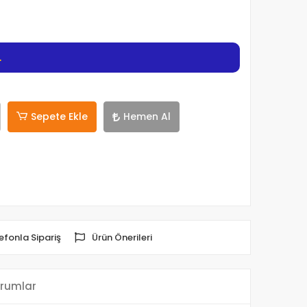
L
Sepete Ekle
Hemen Al
efonla Sipariş
Ürün Önerileri
rumlar