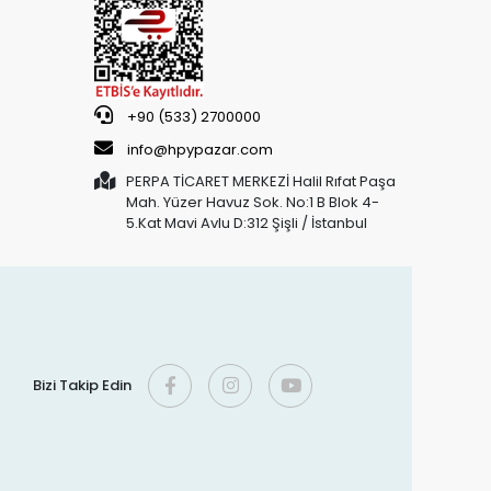
+90 (533) 2700000
info@hpypazar.com
PERPA TİCARET MERKEZİ Halil Rıfat Paşa
Mah. Yüzer Havuz Sok. No:1 B Blok 4-
5.Kat Mavi Avlu D:312 Şişli / İstanbul
Bizi Takip Edin