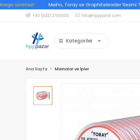
go ücretsiz!
Meiho, Toray ve Graphiteleader Resmi Türkiy
+90 (533) 2700000
info@hpypazar.com
Kategoriler
Ana Sayfa
Misinalar ve İpler