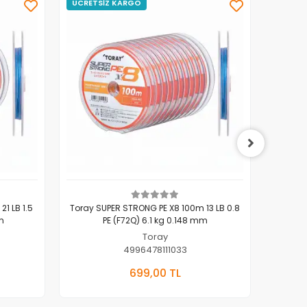
ÜCRETSİZ KARGO
1 LB 1.5
Toray SUPER STRONG PE X8 100m 13 LB 0.8
To
m
PE (F72Q) 6.1 kg 0.148 mm
Fluor
Toray
4996478111033
kle
Sepete Ekle
699,00 TL
Adet