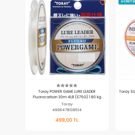
ÜCRETS
Toray POWER GAME LURE LEADER
Toray SU
Fluorocarbon 30m 4LB (S75G) 1.80 kg
0.148 mm
Toray
4996478108514
Sepete Ekle
499,00 TL
Adet