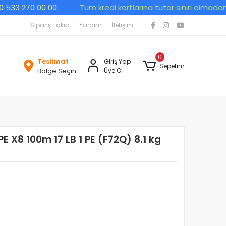
3 270 00 00
Tüm kredi kartlarına tutar sınırı olmadan peşin
Sipariş Takip
Yardım
İletişim
0
Teslimat
Giriş Yap
Sepetim
Bölge Seçin
Üye Ol
 X8 100m 17 LB 1 PE (F72Q) 8.1 kg