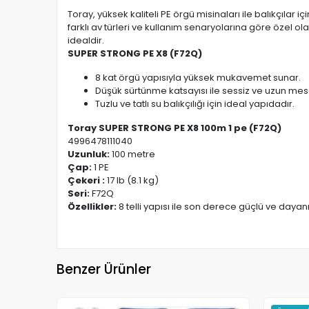
Toray, yüksek kaliteli PE örgü misinaları ile balıkçıl
farklı av türleri ve kullanım senaryolarına göre özel 
idealdir.
SUPER STRONG PE X8 (F72Q)
8 kat örgü yapısıyla yüksek mukavemet sunar.
Düşük sürtünme katsayısı ile sessiz ve uzun mesa
Tuzlu ve tatlı su balıkçılığı için ideal yapıdadır.
Toray SUPER STRONG PE X8 100m 1 pe (F72Q)
4996478111040
Uzunluk:
100 metre
Çap:
1 PE
Çekeri :
17 lb (8.1 kg)
Seri:
F72Q
Özellikler:
8 telli yapısı ile son derece güçlü ve dayanık
Benzer Ürünler