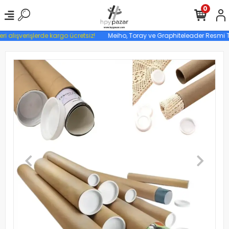
0
ri alışverişlerde kargo ücretsiz!
Meiho, Toray ve Graphiteleader Resmi Tür