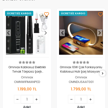
ÜCRETSİZ KARGO
ÜCRETSİZ KARGO
Omniax Kablosuz Elektrikli
Omniax 10W Çok Fonksiyonlu
Tırnak Törpüsü Şarjlı
Kablosuz Hızlı Şarj İstasyonu
Profesyonel Manikür Pedikür
Telefon Standı LED Dijital Saat
Omniax
Omniax
Cihazı
ve Gece Lambası
OMNWIFIMANPED
OMNDIJSAAT001
1.199,00 TL
1.799,00 TL
Adet
Adet