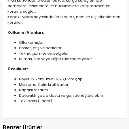
Kraft kartondan üretilen bu tüp, kargo süreçlerinde
darbelere, ezilmelere ve bükülmelere karşı maksimum
koruma sağlar.
Kapaklı yapısı sayesinde ürünler toz, nem ve dış etkenlerden
korunur.
Kullanım Alanları:
Olta kamışları
Poster, afiş ve haritalar
Teknik çizimler ve belgeler
Kumaş, film veya diğer rulo materyaller
Özellikler:
Boyut: 125 cm uzunluk x 7,6 cm çap
Malzeme: Kalın kraft karton
Kapaklı tasarım
Dayanıklı, çevre dostu ve geri dönüştürülebilir
Tekli satış (1 adet)
Benzer Ürünler