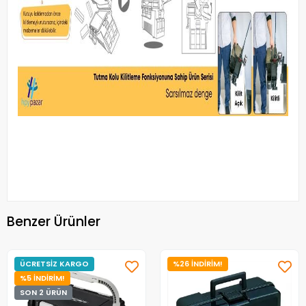
Benzer Ürünler
ÜCRETSİZ KARGO
%26 İNDİRİM!
%5 İNDİRİM!
SON 2 ÜRÜN