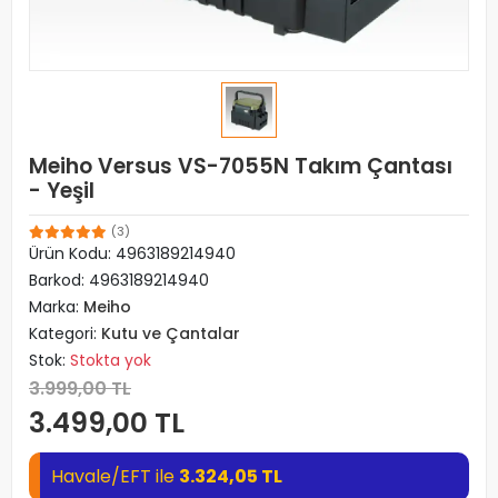
Meiho Versus VS-7055N Takım Çantası
- Yeşil
(3)
Ürün Kodu:
4963189214940
Barkod:
4963189214940
Marka:
Meiho
Kategori:
Kutu ve Çantalar
Stok:
Stokta yok
3.999,00 TL
3.499,00 TL
Havale/EFT ile
3.324,05 TL