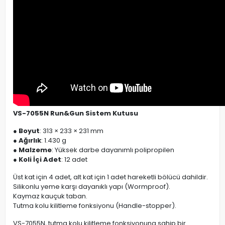
VS-7055N Run&Gun Sistem Kutusu
●
Boyut
: 313 × 233 × 231 mm
●
Ağırlık
: 1.430 g
●
Malzeme
: Yüksek darbe dayanımlı polipropilen
●
Koli İçi Adet
: 12 adet
Üst kat için 4 adet, alt kat için 1 adet hareketli bölücü dahildir.
Silikonlu yeme karşı dayanıklı yapı (Wormproof).
Kaymaz kauçuk taban.
Tutma kolu kilitleme fonksiyonu (Handle-stopper).
VS-7055N, tutma kolu kilitleme fonksiyonuna sahip bir