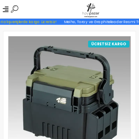
 alışverişlerde kargo ücretsiz!
Meiho, Toray ve Graphiteleader Resmi Türk
ÜCRETSİZ KARGO