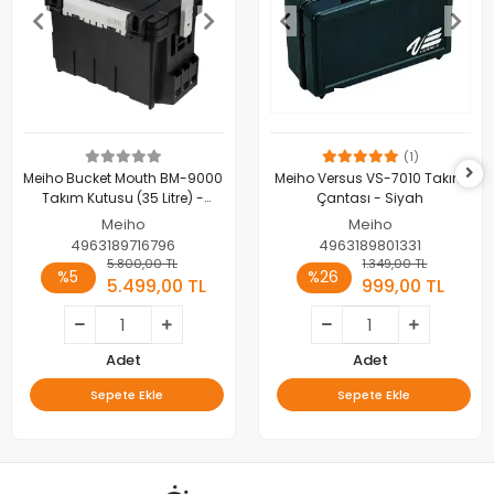
(1)
Meiho Bucket Mouth BM-9000
Meiho Versus VS-7010 Takım
Takım Kutusu (35 Litre) -
Çantası - Siyah
Siyah
Meiho
Meiho
4963189716796
4963189801331
5.800,00 TL
1.349,00 TL
%5
%26
5.499,00 TL
999,00 TL
Adet
Adet
Sepete Ekle
Sepete Ekle