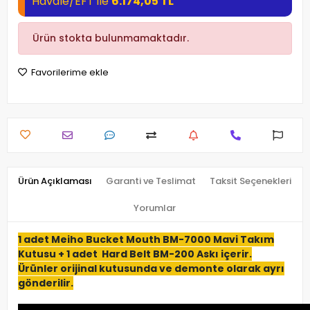
Havale/EFT ile
6.174,05 TL
Ürün stokta bulunmamaktadır.
Favorilerime ekle
Ürün Açıklaması
Garanti ve Teslimat
Taksit Seçenekleri
Yorumlar
1 adet Meiho Bucket Mouth BM-7000 Mavi Takım
Kutusu + 1 adet Hard Belt BM-200 Askı içerir.
Ürünler orijinal kutusunda ve demonte olarak ayrı
gönderilir.