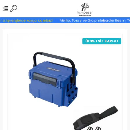
 alışverişlerde kargo ücretsiz!
Meiho, Toray ve Graphiteleader Resmi Türk
ÜCRETSİZ KARGO