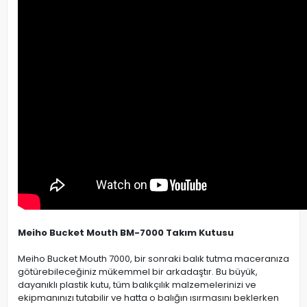
Meiho Bucket Mouth BM-7000 Takım Kutusu
Meiho Bucket Mouth 7000, bir sonraki balık tutma maceranıza
götürebileceğiniz mükemmel bir arkadaştır. Bu büyük,
dayanıklı plastik kutu, tüm balıkçılık malzemelerinizi ve
ekipmanınızı tutabilir ve hatta o balığın ısırmasını beklerken