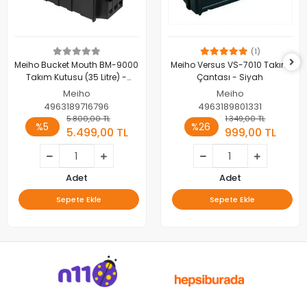
(1)
Meiho Bucket Mouth BM-9000
Meiho Versus VS-7010 Takım
Takım Kutusu (35 Litre) -
Çantası - Siyah
Siyah
Meiho
Meiho
4963189716796
4963189801331
5.800,00 TL
1.349,00 TL
%5
%26
5.499,00 TL
999,00 TL
Adet
Adet
Sepete Ekle
Sepete Ekle