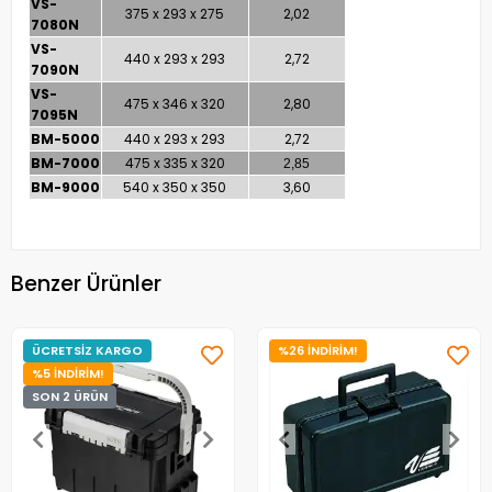
VS-
375 x 293 x 275
2,02
7080N
VS-
440 x 293 x 293
2,72
7090N
VS-
475 x 346 x 320
2,80
7095N
BM-5000
440 x 293 x 293
2,72
BM-7000
475 x 335 x 320
2,85
BM-9000
540 x 350 x 350
3,60
Benzer Ürünler
ÜCRETSİZ KARGO
%26 İNDİRİM!
%5 İNDİRİM!
SON 2 ÜRÜN