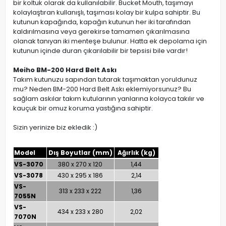
bir koltuk olarak da kullanılabilir. Bucket Mouth, taşımayı
kolaylaştıran kullanışlı, taşıması kolay bir kulpa sahiptir. Bu
kutunun kapağında, kapağın kutunun her iki tarafından
kaldırılmasına veya gerekirse tamamen çıkarılmasına
olanak tanıyan iki menteşe bulunur. Hatta ek depolama için
kutunun içinde duran çıkarılabilir bir tepsisi bile vardır!
Meiho BM-200 Hard Belt Askı
Takım kutunuzu sapından tutarak taşımaktan yoruldunuz
mu? Neden BM-200 Hard Belt Askı eklemiyorsunuz? Bu
sağlam askılar takım kutularının yanlarına kolayca takılır ve
kauçuk bir omuz koruma yastığına sahiptir.
Sizin yerinize biz ekledik :)
Model
Dış Boyutlar (mm)
Ağırlık (kg)
VS-3070
380 x 270 x 120
1,44
VS-3078
430 x 295 x 186
2,14
VS-
313 x 233 x 222
1,36
7055N
VS-
434 x 233 x 280
2,02
7070N