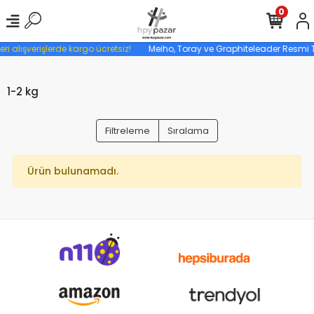
0
eri alışverişlerde kargo ücretsiz!
Meiho, Toray ve Graphiteleader Resmi Tü
1-2 kg
Filtreleme
Sıralama
Ürün bulunamadı.