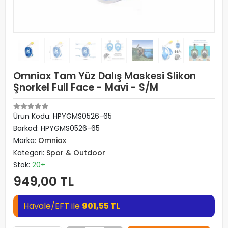
Omniax Tam Yüz Dalış Maskesi Slikon
Şnorkel Full Face - Mavi - S/M
Ürün Kodu:
HPYGMS0526-65
Barkod:
HPYGMS0526-65
Marka:
Omniax
Kategori:
Spor & Outdoor
Stok:
20+
949,00 TL
Havale/EFT ile
901,55 TL