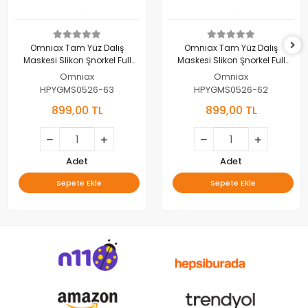
Omniax Tam Yüz Dalış
Omniax Tam Yüz Dalış
Maskesi Slikon Şnorkel Full
Maskesi Slikon Şnorkel Full
Face - Pembe - S/M
Face - Pembe - L/XL
Omniax
Omniax
HPYGMS0526-63
HPYGMS0526-62
899,00 TL
899,00 TL
Adet
Adet
Sepete Ekle
Sepete Ekle