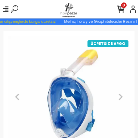
0
i alışverişlerde kargo ücretsiz!
Meiho, Toray ve Graphiteleader Resmi Tür
ÜCRETSİZ KARGO