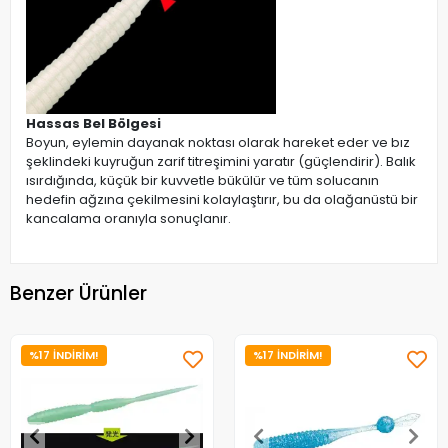
Hassas Bel Bölgesi
Boyun, eylemin dayanak noktası olarak hareket eder ve bız
şeklindeki kuyruğun zarif titreşimini yaratır (güçlendirir). Balık
ısırdığında, küçük bir kuvvetle bükülür ve tüm solucanın
hedefin ağzına çekilmesini kolaylaştırır, bu da olağanüstü bir
kancalama oranıyla sonuçlanır.
Benzer Ürünler
%17 İNDİRİM!
%17 İNDİRİM!