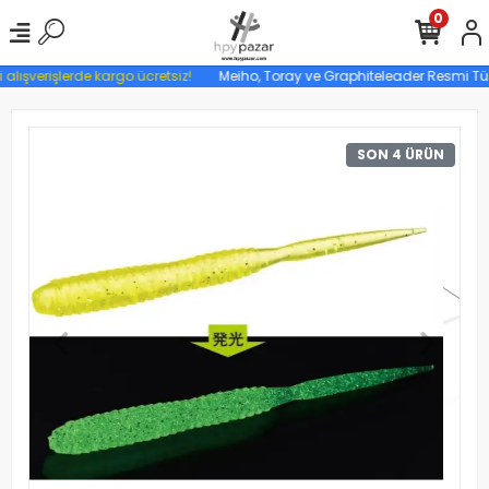
0
alışverişlerde kargo ücretsiz!
Meiho, Toray ve Graphiteleader Resmi Türkiy
SON 4 ÜRÜN