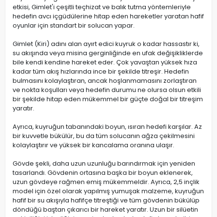
etkisi, Gimlet'i çeşitli teçhizat ve balık tutma yöntemleriyle
hedefin avcı içgüdülerine hitap eden hareketler yaratan hafif
oyunlar için standart bir solucan yapar.
Gimlet (Kiri) adını alan ayırt edici kuyruk o kadar hassastır ki,
su akışında veya misina gerginliğinde en ufak değişikliklerde
bile kendi kendine hareket eder. Çok yavaştan yüksek hıza
kadar tüm akış hızlarında ince bir şekilde titreşir. Hedefin
bulmasını kolaylaştıran, ancak hoşlanmamasını zorlaştıran
ve nokta koşulları veya hedefin durumu ne olursa olsun etkili
bir şekilde hitap eden mükemmel bir güçte doğal bir titreşim
yaratır.
Ayrıca, kuyruğun tabanındaki boyun, ısıran hedefi karşılar. Az
bir kuvvetle bükülür, bu da tüm solucanın ağza çekilmesini
kolaylaştırır ve yüksek bir kancalama oranına ulaşır.
Gövde şekli, daha uzun uzunluğu barındırmak için yeniden
tasarlandı. Gövdenin ortasına başka bir boyun eklenerek,
uzun gövdeye rağmen emiş mükemmeldir. Ayrıca, 2,5 inçlik
model için özel olarak yapılmış yumuşak malzeme, kuyruğun
hafif bir su akışıyla hafifçe titreştiği ve tüm gövdenin bükülüp
döndüğü baştan çıkarıcı bir hareket yaratır. Uzun bir silüetin