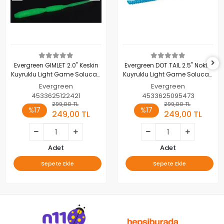
Evergreen GIMLET 2.0" Keskin
Evergreen DOT TAIL 2.5" Nokta
Kuyruklu Light Game Solucan
Kuyruklu Light Game Solucan
Yem 516 MELON CREAM GLOW
Yem 506 CLEAR BLUE HS -
Evergreen
Evergreen
- (20016516)
(20026506)
4533625122421
4533625095473
299,00 TL
299,00 TL
%17
%17
249,00 TL
249,00 TL
Adet
Adet
Sepete Ekle
Sepete Ekle